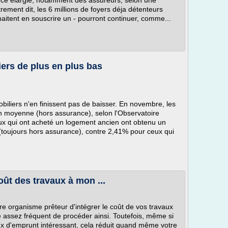
nce élargie, notamment des assureurs, selon une
trement dit, les 6 millions de foyers déja détenteurs
haitent en souscrire un - pourront continuer, comme...
iers de plus en plus bas
obiliers n'en finissent pas de baisser. En novembre, les
en moyenne (hors assurance), selon l'Observatoire
ux qui ont acheté un logement ancien ont obtenu un
toujours hors assurance), contre 2,41% pour ceux qui
coût des travaux à mon ...
re organisme prêteur d'intégrer le coût de vos travaux
e assez fréquent de procéder ainsi. Toutefois, même si
ux d'emprunt intéressant, cela réduit quand même votre