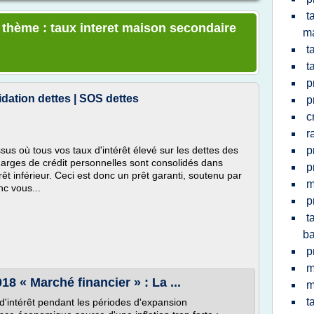
t
e thème : taux interet maison secondaire
m
t
t
p
idation dettes | SOS dettes
p
c
r
sus où tous vos taux d'intérêt élevé sur les dettes des
p
marges de crédit personnelles sont consolidés dans
p
rêt inférieur. Ceci est donc un prêt garanti, soutenu par
m
nc vous...
p
t
ba
p
m
18 « Marché financier » : La ...
m
t
'intérêt pendant les périodes d'expansion