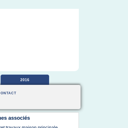
2016
CONTACT
es associés
ret travaux maison principale