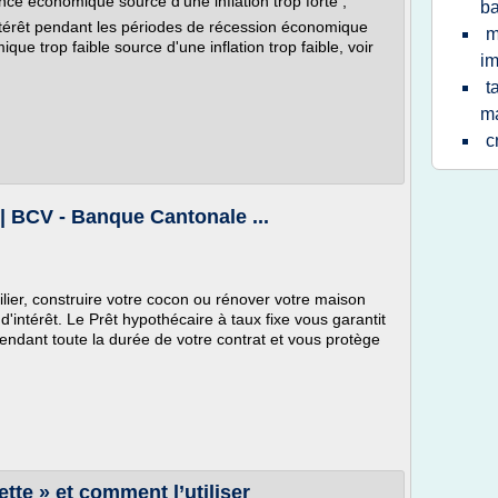
ce économique source d'une inflation trop forte ;
ba
ntérêt pendant les périodes de récession économique
m
ue trop faible source d'une inflation trop faible, voir
im
t
m
c
 | BCV - Banque Cantonale ...
lier, construire votre cocon ou rénover votre maison
d'intérêt. Le Prêt hypothécaire à taux fixe vous garantit
pendant toute la durée de votre contrat et vous protège
ette » et comment l’utiliser