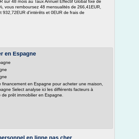
 sur 48 mois au Taux Annuel Effectif Global fixe de
73%, vous remboursez 48 mensualités de 266,41EUR,
nt 932,72EUR d'intérêts et 0EUR de frais de
er en Espagne
pagne
agne
agne
e financement en Espagne pour acheter une maison,
pagne Select analyse ici les différents facteurs à
 de prêt immobilier en Espagne.
t personnel en ligne pas cher