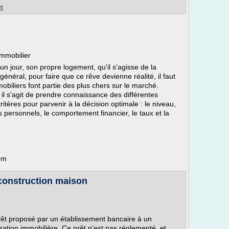
m
immobilier
 un jour, son propre logement, qu'il s'agisse de la
énéral, pour faire que ce rêve devienne réalité, il faut
obiliers font partie des plus chers sur le marché.
 il s'agit de prendre connaissance des différentes
critères pour parvenir à la décision optimale : le niveau,
 personnels, le comportement financier, le taux et la
om
 construction maison
prêt proposé par un établissement bancaire à un
ation immobilière. Ce prêt n'est pas réglementé, et