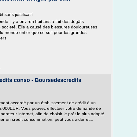
t sans justificatif
e il y a environ huit ans a fait des dégâts
 société. Elle a causé des blessures douloureuses
 du monde entier que ce soit pour les grandes
iers.
m
edits conso - Boursedescredits
ment accordé par un établissement de crédit à un
à 75.000EUR. Vous pouvez effectuer votre demande de
arateur internet, afin de choisir le prêt le plus adapté
er en crédit consommation, peut vous aider et...