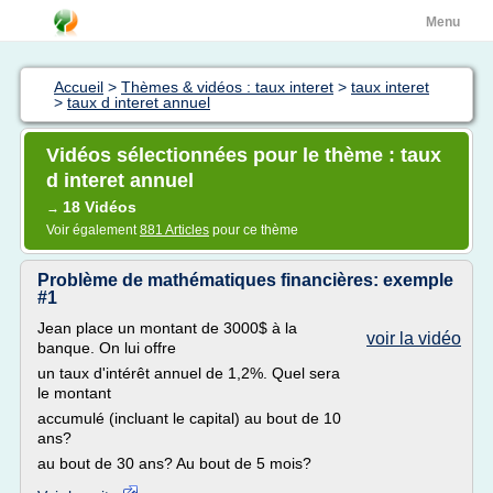
Menu
Accueil
>
Thèmes & vidéos : taux interet
>
taux interet
>
taux d interet annuel
Vidéos sélectionnées pour le thème : taux
d interet annuel
18 Vidéos
→
Voir également
881 Articles
pour ce thème
Problème de mathématiques financières: exemple
#1
Jean place un montant de 3000$ à la
voir la vidéo
banque. On lui offre
un taux d'intérêt annuel de 1,2%. Quel sera
le montant
accumulé (incluant le capital) au bout de 10
ans?
au bout de 30 ans? Au bout de 5 mois?