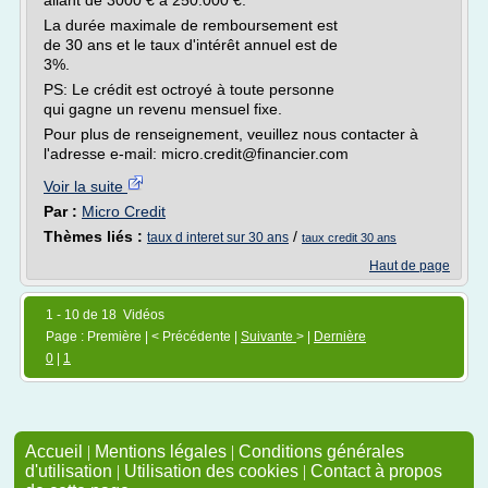
allant de 3000 € à 250.000 €.
La durée maximale de remboursement est
de 30 ans et le taux d'intérêt annuel est de
3%.
PS: Le crédit est octroyé à toute personne
qui gagne un revenu mensuel fixe.
Pour plus de renseignement, veuillez nous contacter à
l'adresse e-mail: micro.credit@financier.com
Voir la suite
Par :
Micro Credit
Thèmes liés :
/
taux d interet sur 30 ans
taux credit 30 ans
Haut de page
1 - 10 de 18 Vidéos
Page : Première | < Précédente |
Suivante
> |
Dernière
0
|
1
Accueil
|
Mentions légales
|
Conditions générales
d'utilisation
|
Utilisation des cookies
|
Contact à propos