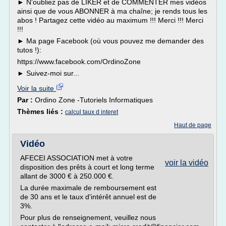
► N'oubliez pas de LIKER et de COMMENTER mes vidéos
ainsi que de vous ABONNER à ma chaîne; je rends tous les
abos ! Partagez cette vidéo au maximum !!! Merci !!! Merci
!!!
► Ma page Facebook (où vous pouvez me demander des
tutos !):
https://www.facebook.com/OrdinoZone
► Suivez-moi sur...
Voir la suite
Par :
Ordino Zone -Tutoriels Informatiques
Thèmes liés :
calcul taux d interet
Haut de page
Vidéo
AFECEI ASSOCIATION met à votre
voir la vidéo
disposition des prêts à court et long terme
allant de 3000 € à 250.000 €.
La durée maximale de remboursement est
de 30 ans et le taux d'intérêt annuel est de
3%.
Pour plus de renseignement, veuillez nous