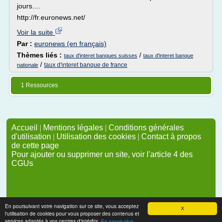
jours....
http://fr.euronews.net/
Voir la suite
Par :
euronews (en français)
Thèmes liés :
/
taux d'interet banques suisses
taux d'interet banque
/
taux d'interet banque de france
nationale
1 Ressources
Accueil
|
Mentions légales
|
Conditions générales
d'utilisation
|
Utilisation des cookies
|
Contact à propos
de cette page
Pour ajouter ou supprimer un site, voir l'article 4 des
CGUs
En poursuivant votre navigation sur ce site, vous acceptez
X
l'utilisation de cookies pour vous proposer des contenus et
services adaptés à vos centres d'intérêts.
En savoir plus