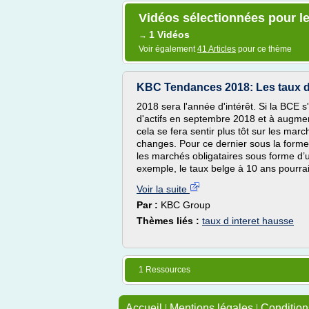
Vidéos sélectionnées pour le
1 Vidéos
→
Voir également
41 Articles
pour ce thème
KBC Tendances 2018: Les taux d'
2018 sera l'année d'intérêt. Si la BCE 
d'actifs en septembre 2018 et à augmen
cela se fera sentir plus tôt sur les mar
changes. Pour ce dernier sous la forme
les marchés obligataires sous forme d’u
exemple, le taux belge à 10 ans pourrait 
Voir la suite
Par :
KBC Group
Thèmes liés :
taux d interet hausse
1 Ressources
Accueil
|
Mentions légales
|
Conditions