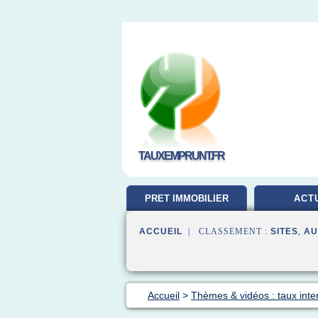
TAUXEMPRUNT.FR
PRET IMMOBILIER
ACT
ACCUEIL
| CLASSEMENT :
SITES
,
AU
Accueil
>
Thèmes & vidéos : taux inte