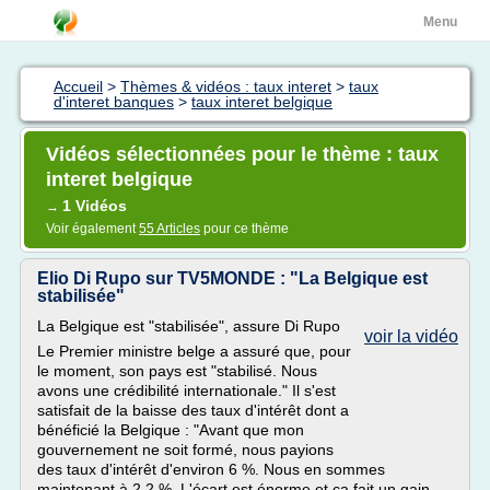
Menu
Accueil
>
Thèmes & vidéos : taux interet
>
taux
d'interet banques
>
taux interet belgique
Vidéos sélectionnées pour le thème : taux
interet belgique
1 Vidéos
→
Voir également
55 Articles
pour ce thème
Elio Di Rupo sur TV5MONDE : "La Belgique est
stabilisée"
La Belgique est "stabilisée", assure Di Rupo
voir la vidéo
Le Premier ministre belge a assuré que, pour
le moment, son pays est "stabilisé. Nous
avons une crédibilité internationale." Il s'est
satisfait de la baisse des taux d'intérêt dont a
bénéficié la Belgique : "Avant que mon
gouvernement ne soit formé, nous payions
des taux d'intérêt d'environ 6 %. Nous en sommes
maintenant à 2,2 %. L'écart est énorme et ça fait un gain