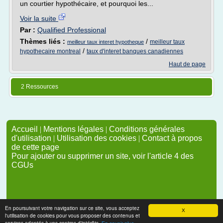
un courtier hypothécaire, et pourquoi les...
Voir la suite
Par :
Qualified Professional
Thèmes liés :
/
meilleur taux
meilleur taux interet hypotheque
/
hypothecaire montreal
taux d'interet banques canadiennes
Haut de page
2 Ressources
Accueil
|
Mentions légales
|
Conditions générales
d'utilisation
|
Utilisation des cookies
|
Contact à propos
de cette page
Pour ajouter ou supprimer un site, voir l'article 4 des
CGUs
En poursuivant votre navigation sur ce site, vous acceptez
X
l'utilisation de cookies pour vous proposer des contenus et
services adaptés à vos centres d'intérêts.