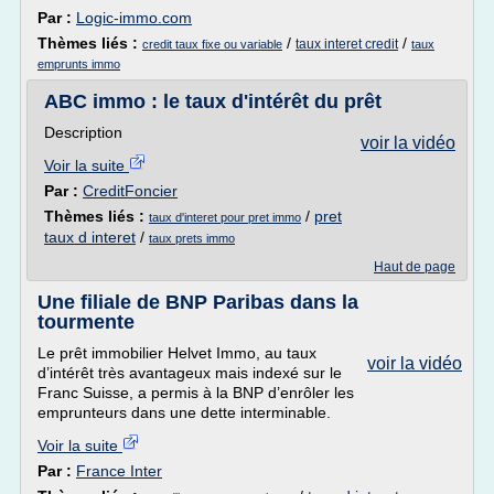
Par :
Logic-immo.com
Thèmes liés :
/
/
taux interet credit
credit taux fixe ou variable
taux
emprunts immo
ABC immo : le taux d'intérêt du prêt
Description
voir la vidéo
Voir la suite
Par :
CreditFoncier
Thèmes liés :
/
pret
taux d'interet pour pret immo
taux d interet
/
taux prets immo
Haut de page
Une filiale de BNP Paribas dans la
tourmente
Le prêt immobilier Helvet Immo, au taux
voir la vidéo
d’intérêt très avantageux mais indexé sur le
Franc Suisse, a permis à la BNP d’enrôler les
emprunteurs dans une dette interminable.
Voir la suite
Par :
France Inter