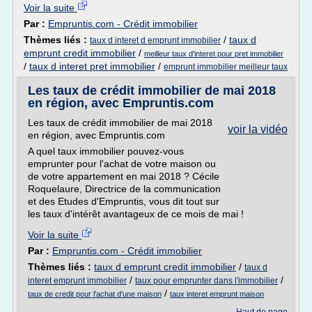
Voir la suite
Par :
Empruntis.com - Crédit immobilier
Thèmes liés :
/
taux d
taux d interet d emprunt immobilier
emprunt credit immobilier
/
meilleur taux d'interet pour pret immobilier
/
taux d interet pret immobilier
/
emprunt immobilier meilleur taux
Les taux de crédit immobilier de mai 2018
en région, avec Empruntis.com
Les taux de crédit immobilier de mai 2018
voir la vidéo
en région, avec Empruntis.com
A quel taux immobilier pouvez-vous
emprunter pour l'achat de votre maison ou
de votre appartement en mai 2018 ? Cécile
Roquelaure, Directrice de la communication
et des Etudes d'Empruntis, vous dit tout sur
les taux d'intérêt avantageux de ce mois de mai !
Voir la suite
Par :
Empruntis.com - Crédit immobilier
Thèmes liés :
taux d emprunt credit immobilier
/
taux d
/
/
interet emprunt immobilier
taux pour emprunter dans l'immobilier
/
taux de credit pour l'achat d'une maison
taux interet emprunt maison