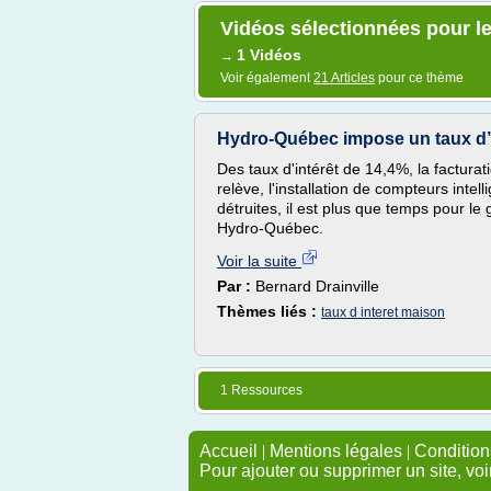
Vidéos sélectionnées pour le
1 Vidéos
→
Voir également
21 Articles
pour ce thème
Hydro-Québec impose un taux d’i
Des taux d'intérêt de 14,4%, la facturati
relève, l'installation de compteurs intel
détruites, il est plus que temps pour l
Hydro-Québec.
Voir la suite
Par :
Bernard Drainville
Thèmes liés :
taux d interet maison
1 Ressources
Accueil
|
Mentions légales
|
Conditions
Pour ajouter ou supprimer un site, voi