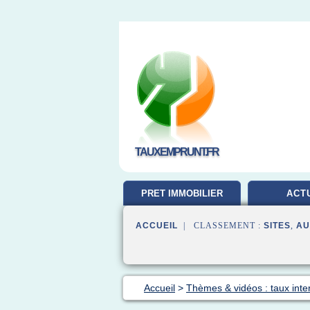
TAUXEMPRUNT.FR
PRET IMMOBILIER
ACT
ACCUEIL
| CLASSEMENT :
SITES
,
AU
Accueil
>
Thèmes & vidéos : taux inte