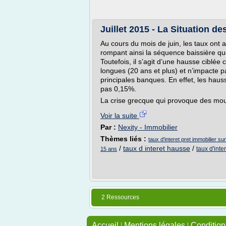
Juillet 2015 - La Situation de
Au cours du mois de juin, les taux ont
rompant ainsi la séquence baissière q
Toutefois, il s’agit d’une hausse ciblée 
longues (20 ans et plus) et n’impacte p
principales banques. En effet, les hau
pas 0,15%.
La crise grecque qui provoque des mou
Voir la suite
Par :
Nexity - Immobilier
Thèmes liés :
taux d'interet pret immobilier su
/
taux d interet hausse
/
taux d'inte
15 ans
2 Ressources
Accueil
|
Mentions légales
|
Conditions