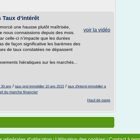
s Taux d’intérêt
 amorcé une hausse plutôt maîtrisée,
voir la vidéo
ue nous connaissions depuis des mois.
car celle-ci n’impacte que les durées
as de façon significative les barèmes des
sses de taux constatées ne dépassent
vements hiératiques sur les marchés...
/
/
r 30 ans
taux pret immobilier 10 ans 2015
taux d'interet immobilier a
ret du marche financier
Haut de page
 générales d'utilisation
|
Utilisation des cookies
|
Contact à pro