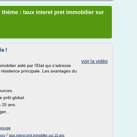
thème : taux interet pret immobilier sur
és !
voir la vidéo
mobilier aidé par l'Etat qui s'adresse
 résidence principale. Les avantages du
ources.
 prêt global.
à 15 ans.
er...
 bouge
/
zero
taux interet pret immobilier sur 15 ans