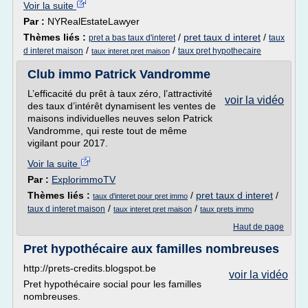
Voir la suite
Par :
NYRealEstateLawyer
Thèmes liés :
/
pret taux d interet
/
pret a bas taux d'interet
taux
/
/
d interet maison
taux pret hypothecaire
taux interet pret maison
Club immo Patrick Vandromme
L’efficacité du prêt à taux zéro, l’attractivité
voir la vidéo
des taux d’intérêt dynamisent les ventes de
maisons individuelles neuves selon Patrick
Vandromme, qui reste tout de même
vigilant pour 2017.
Voir la suite
Par :
ExplorimmoTV
Thèmes liés :
/
pret taux d interet
/
taux d'interet pour pret immo
/
/
taux d interet maison
taux interet pret maison
taux prets immo
Haut de page
Pret hypothécaire aux familles nombreuses
http://prets-credits.blogspot.be
voir la vidéo
Pret hypothécaire social pour les familles
nombreuses.