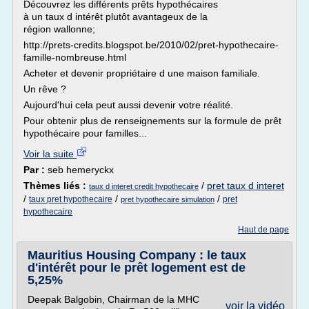
Découvrez les différents prêts hypothécaires
à un taux d intérêt plutôt avantageux de la
région wallonne;
http://prets-credits.blogspot.be/2010/02/pret-hypothecaire-
famille-nombreuse.html
Acheter et devenir propriétaire d une maison familiale.
Un rêve ?
Aujourd'hui cela peut aussi devenir votre réalité.
Pour obtenir plus de renseignements sur la formule de prêt
hypothécaire pour familles...
Voir la suite
Par :
seb hemeryckx
Thèmes liés :
/
pret taux d interet
taux d interet credit hypothecaire
/
/
/
taux pret hypothecaire
pret
pret hypothecaire simulation
hypothecaire
Haut de page
Mauritius Housing Company : le taux
d'intérêt pour le prêt logement est de
5,25%
Deepak Balgobin, Chairman de la MHC
voir la vidéo