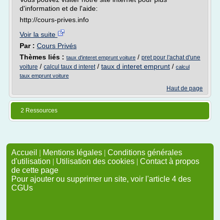
d'information et de l'aide:
http://cours-prives.info
Voir la suite
Par :
Cours Privés
Thèmes liés :
/
pret pour l'achat d'une
taux d'interet emprunt voiture
/
/
taux d interet emprunt
/
voiture
calcul taux d interet
calcul
taux emprunt voiture
Haut de page
2 Ressources
Accueil
|
Mentions légales
|
Conditions générales
d'utilisation
|
Utilisation des cookies
|
Contact à propos
de cette page
Pour ajouter ou supprimer un site, voir l'article 4 des
CGUs