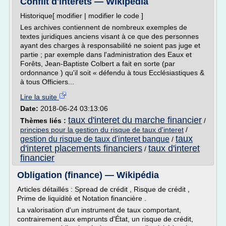
Conflit d'intérêts — Wikipédia
Historique[ modifier | modifier le code ]
Les archives contiennent de nombreux exemples de
textes juridiques anciens visant à ce que des personnes
ayant des charges à responsabilité ne soient pas juge et
partie ; par exemple dans l'administration des Eaux et
Forêts, Jean-Baptiste Colbert a fait en sorte (par
ordonnance ) qu'il soit « défendu à tous Ecclésiastiques &
à tous Officiers...
Lire la suite
Date:
2018-06-24 03:13:06
taux d'interet du marche financier
Thèmes liés :
/
principes pour la gestion du risque de taux d'interet
/
taux
gestion du risque de taux d'interet banque
/
d'interet placements financiers
taux d'interet
/
financier
Obligation (finance) — Wikipédia
Articles détaillés : Spread de crédit , Risque de crédit ,
Prime de liquidité et Notation financière .
La valorisation d'un instrument de taux comportant,
contrairement aux emprunts d'État, un risque de crédit,