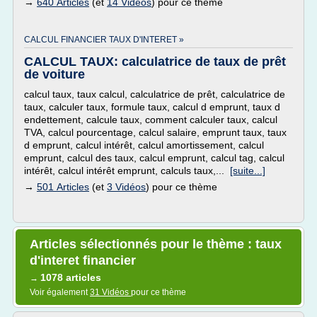
→
640 Articles
(et
14 Vidéos
) pour ce thème
CALCUL FINANCIER TAUX D'INTERET »
CALCUL TAUX: calculatrice de taux de prêt
de voiture
calcul taux, taux calcul, calculatrice de prêt, calculatrice de
taux, calculer taux, formule taux, calcul d emprunt, taux d
endettement, calcule taux, comment calculer taux, calcul
TVA, calcul pourcentage, calcul salaire, emprunt taux, taux
d emprunt, calcul intérêt, calcul amortissement, calcul
emprunt, calcul des taux, calcul emprunt, calcul tag, calcul
intérêt, calcul intérêt emprunt, calculs taux,...
[suite...]
→
501 Articles
(et
3 Vidéos
) pour ce thème
Articles sélectionnés pour le thème : taux
d'interet financier
1078 articles
→
Voir également
31 Vidéos
pour ce thème