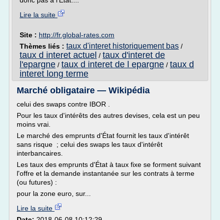
donc pas à l'Etat....
Lire la suite
Site :
http://fr.global-rates.com
taux d'interet historiquement bas
Thèmes liés :
/
taux d interet actuel
taux d'interet de
/
l'epargne
taux d interet de l epargne
taux d
/
/
interet long terme
Marché obligataire — Wikipédia
celui des swaps contre IBOR .
Pour les taux d'intérêts des autres devises, cela est un peu
moins vrai.
Le marché des emprunts d'État fournit les taux d'intérêt
sans risque ; celui des swaps les taux d'intérêt
interbancaires.
Les taux des emprunts d'État à taux fixe se forment suivant
l'offre et la demande instantanée sur les contrats à terme
(ou futures) :
pour la zone euro, sur...
Lire la suite
Date:
2018-06-08 10:12:29