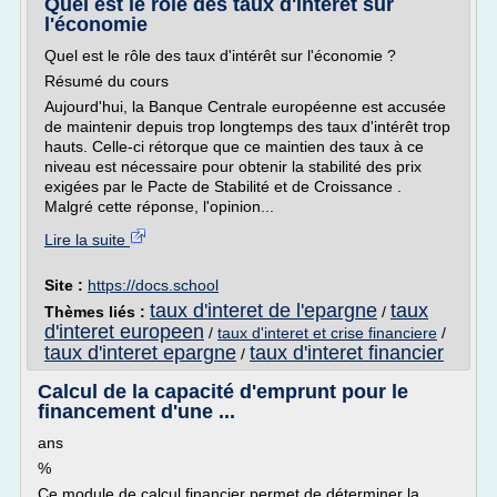
Quel est le rôle des taux d'intérêt sur
l'économie
Quel est le rôle des taux d'intérêt sur l'économie ?
Résumé du cours
Aujourd'hui, la Banque Centrale européenne est accusée
de maintenir depuis trop longtemps des taux d'intérêt trop
hauts. Celle-ci rétorque que ce maintien des taux à ce
niveau est nécessaire pour obtenir la stabilité des prix
exigées par le Pacte de Stabilité et de Croissance .
Malgré cette réponse, l'opinion...
Lire la suite
Site :
https://docs.school
taux d'interet de l'epargne
taux
Thèmes liés :
/
d'interet europeen
/
taux d'interet et crise financiere
/
taux d'interet epargne
taux d'interet financier
/
Calcul de la capacité d'emprunt pour le
financement d'une ...
ans
%
Ce module de calcul financier permet de déterminer la