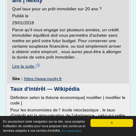
ans | Nexity
Quel taux pour un prêt immobilier sur 20 ans ?
Publié le
29/01/2018
Parce qu'il vous engage sur plusieurs années, un crédit
immobilier équilibré doit vous permettre d'acheter sans
mettre en péril votre futur budget. Pour conserver une
certaine souplesse financière, ou tout simplement arriver
à obtenir votre emprunt , vous aurez peut-être à allonger
la durée de votre prêt immobilier...
Lire la suite
Site :
https://www.nexity.fr
Taux d'intérêt — Wikipédia
Définition selon la théorie économique[ modifier | modifier le
code ]
Pour les économistes de l' école néoclassique , le taux
d'intérêt est la rémunération de l'abstinence : celui qui prête
renonce à une consommation immédiate pour épargner. Le
En poursuivant votre navigation sur ce site, vous acceptez
X
l'utilisation de cookies pour vous proposer des contenus et
taux d'intérêt devient le prix du temps , la récompense de
services adaptés à vos centres d'intérêts.
En savoir plus
l'attente.