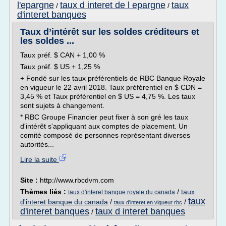
l'epargne
taux d interet de l epargne
taux
/
/
d'interet banques
Taux d’intérêt sur les soldes créditeurs et
les soldes ...
Taux préf. $ CAN + 1,00 %
Taux préf. $ US + 1,25 %
+ Fondé sur les taux préférentiels de RBC Banque Royale
en vigueur le 22 avril 2018. Taux préférentiel en $ CDN =
3,45 % et Taux préférentiel en $ US = 4,75 %. Les taux
sont sujets à changement.
* RBC Groupe Financier peut fixer à son gré les taux
d'intérêt s'appliquant aux comptes de placement. Un
comité composé de personnes représentant diverses
autorités...
Lire la suite
Site :
http://www.rbcdvm.com
Thèmes liés :
/
taux
taux d'interet banque royale du canada
taux
d'interet banque du canada
/
/
taux d'interet en vigueur rbc
d'interet banques
taux d interet banques
/