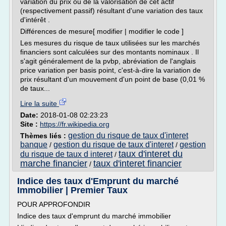
variation du prix ou de la valorisation de cet actif
(respectivement passif) résultant d'une variation des taux
d'intérêt .
Différences de mesure[ modifier | modifier le code ]
Les mesures du risque de taux utilisées sur les marchés
financiers sont calculées sur des montants nominaux . Il
s'agit généralement de la pvbp, abréviation de l'anglais
price variation per basis point, c'est-à-dire la variation de
prix résultant d'un mouvement d'un point de base (0,01 %
de taux...
Lire la suite
Date:
2018-01-08 02:23:23
Site :
https://fr.wikipedia.org
gestion du risque de taux d'interet
Thèmes liés :
banque
gestion du risque de taux d'interet
gestion
/
/
taux d'interet du
du risque de taux d interet
/
marche financier
taux d'interet financier
/
Indice des taux d'Emprunt du marché
Immobilier | Premier Taux
POUR APPROFONDIR
Indice des taux d'emprunt du marché immobilier