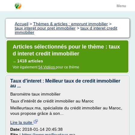
Menu
Accueil
>
Thèmes & articles : emprunt immobilier
>
taux interet pour pret immobilier
>
taux d interet credit
immobilier
Articles sélectionnés pour le thème : taux
d interet credit immobilier
1418 articles
→
Voir également
54 Vidéos
pour ce thème
Taux d'interet : Meilleur taux de credit immobilier
au ...
Baromètre taux immobilier
Taux d'intérêt de crédit immobilier au Maroc
Meilleurtaux.ma, spécialiste du crédit immobilier au Maroc,
vous propose grâce à son...
Lire la suite
Date:
2018-01-14 20:45:38
Site :
https://www.meilleurtaux.ma