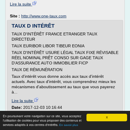
Lire la suite
Site :
http://www.one-taux.com
TAUX D INTÉRÊT
TAUX D'INTÉRÊT FRANCE ETRANGER TAUX
DIRECTEUR
TAUX EURIBOR LIBOR TIBEUR EONIA
TAUX D'INTÉRÊT USURE LÉGAL TAUX FIXE RÉVISABLE
RÉEL NOMINAL PRÊT CONSO SUR GAGE TAUX
D'ASSURANCE AUTO IMMOBILIER FICP
TAUX DE RÉMUNÉRATION
Taux d'intérêt vous donne accès aux taux d'intérêt
actuels. Avec taux d'intérêt, vous comprendrez mieux les
mécanismes d'aboutissement au taux que vous payerez
à...
Lire la suite
Date:
2017-12-03 10:16:44
Site :
http://www.tauxdinteret.com
En poursuivant votre navigation sur ce site, vous acceptez
X
l'utilisation de cookies pour vous proposer des contenus et
Prêt immobilier et chômage - Credit Conseil
services adaptés à vos centres d'intérêts.
En savoir plus