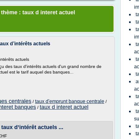
im
 thème : taux d interet actuel
t
t
t
im
aux d’intérêts actuels
t
ac
t
ntérêts actuels
çu des taux d'intérêts actuels d'un grand nombre de
ac
tuel est le tarif auquel des banques...
t
a
ac
t
ues centrales
taux d'emprunt banque centrale
/
/
ac
interet banques
taux d interet actuel
/
t
su
t
taux d’intérêt actuels ...
t
 CHF