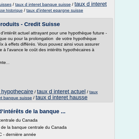
taux d interet
uisses
/
taux d interet banque suisse
/
/
taux d'interet epargne suisse
isse historique
oduits - Credit Suisse
d'intérêt actuel attrayant pour une hypothèque future -
que ou pour la prolongation de votre hypothèque
x à effets différés. Vous pouvez ainsi vous assurer
 à l'avance le coût des intérêts hypothécaires à
nte...
t hypothecaire
taux d interet actuel
/
/
taux
taux d interet hausse
ret banque suisse
/
’intérêts de la banque ...
 centrale du Canada
es de la banque centrale du Canada
C - dernière année