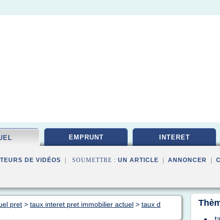
EMPRUNT
INTERET
UEL
TEURS DE VIDÉOS
| SOUMETTRE :
UN ARTICLE
|
ANNONCER
|
Thèm
uel pret
>
taux interet pret immobilier actuel
>
taux d
t