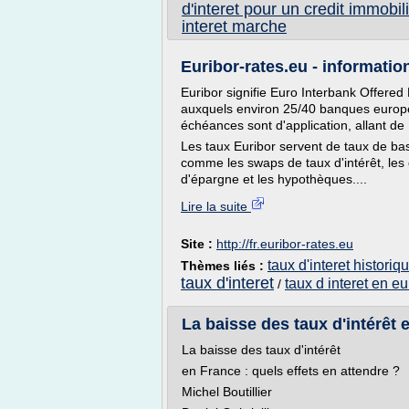
d'interet pour un credit immobil
interet marche
Euribor-rates.eu - informatio
Euribor signifie Euro Interbank Offered
auxquels environ 25/40 banques europé
échéances sont d'application, allant d
Les taux Euribor servent de taux de ba
comme les swaps de taux d'intérêt, les 
d'épargne et les hypothèques....
Lire la suite
Site :
http://fr.euribor-rates.eu
taux d'interet histori
Thèmes liés :
taux d'interet
taux d interet en e
/
La baisse des taux d'intérêt e
La baisse des taux d'intérêt
en France : quels effets en attendre ?
Michel Boutillier