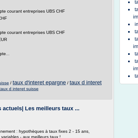
t
t
mpte courant entreprises UBS CHF
im
 CHF
i
t
mpte courant entreprises UBS CHF
t
 EUR
im
te...
t
t
im
t
taux d'interet epargne
taux d interet
uisse
/
/
taux d interet suisse
actuels| Les meilleurs taux ...
nnement : hypothèques à taux fixes 2 - 15 ans,
ariables - aux meilleurs taux !