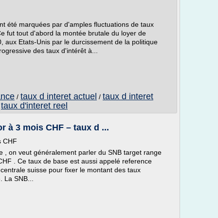
nt été marquées par d'amples fluctuations de taux
Ce fut tout d'abord la montée brutale du loyer de
70, aux Etats-Unis par le durcissement de la politique
ogressive des taux d'intérêt à...
ance
taux d interet actuel
taux d interet
/
/
taux d'interet reel
/
r à 3 mois CHF – taux d ...
is CHF
se , on veut généralement parler du SNB target range
 CHF . Ce taux de base est aussi appelé reference
e centrale suisse pour fixer le montant des taux
e. La SNB...