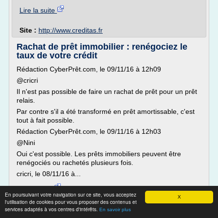
Lire la suite
Site :
http://www.creditas.fr
Rachat de prêt immobilier : renégociez le
taux de votre crédit
Rédaction CyberPrêt.com, le 09/11/16 à 12h09
@cricri
Il n'est pas possible de faire un rachat de prêt pour un prêt
relais.
Par contre s'il a été transformé en prêt amortissable, c'est
tout à fait possible.
Rédaction CyberPrêt.com, le 09/11/16 à 12h03
@Nini
Oui c'est possible. Les prêts immobiliers peuvent être
renégociés ou rachetés plusieurs fois.
cricri, le 08/11/16 à...
Lire la suite
En poursuivant votre navigation sur ce site, vous acceptez
X
Date:
2017-08-18 13:51:59
l'utilisation de cookies pour vous proposer des contenus et
Site :
cyberpret.com
services adaptés à vos centres d'intérêts.
En savoir plus