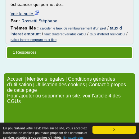
échéancier qui permet de...
Voir la suite
Par :
Rossetti Stéphane
Thèmes liés :
/
taux d
calculer le taux de remboursement d'un pret
interet emprunt
/
/
/
taux d'interet variable calcul
taux d'interet reel calcul
calcul interet emprunt taux fixe
1 Ressources
Accueil
|
Mentions légales
|
Conditions générales
d'utilisation
|
Utilisation des cookies
|
Contact à propos
de cette page
Pour ajouter ou supprimer un site, voir l'article 4 des
CGUs
En poursuivant votre navigation sur ce site, vous acceptez
X
l'utilisation de cookies pour vous proposer des contenus et
services adaptés à vos centres d'intérêts.
En savoir plus