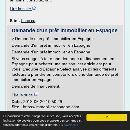
témoins, consultez la...
Lire la suite
Site :
hsbc.ca
Demande d’un prêt immobilier en Espagne
> Demande d'un prêt immobilier en Espagne
Demande d'un prêt immobilier en Espagne
Demande d'un prêt immobilier en Espagne
Si vous songez à faire une demande de financement en
Espagne pour acheter une maison, cet article est pour
vous. L'équipe d'Espagne Select analyse ici les différents
facteurs à prendre en compte lors d'une demande de prêt
immobilier en Espagne.
Demande de financement...
Lire la suite
Date:
2018-06-20 10:50:29
Site :
https://immobilierespagne.com
En poursuivant votre navigation sur ce site, vous acceptez
Comment calculer votre taux d’emprunt -
X
l'utilisation de cookies pour vous proposer des contenus et
moneybanker.fr
services adaptés à vos centres d'intérêts.
En savoir plus