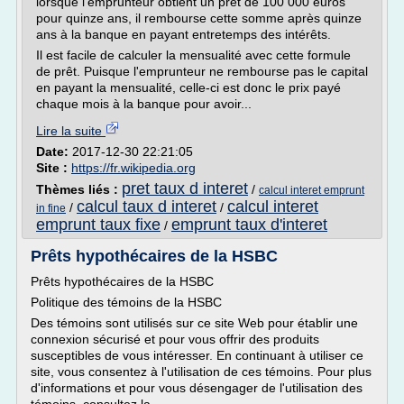
lorsque l'emprunteur obtient un prêt de 100 000 euros
pour quinze ans, il rembourse cette somme après quinze
ans à la banque en payant entretemps des intérêts.
Il est facile de calculer la mensualité avec cette formule
de prêt. Puisque l'emprunteur ne rembourse pas le capital
en payant la mensualité, celle-ci est donc le prix payé
chaque mois à la banque pour avoir...
Lire la suite
Date:
2017-12-30 22:21:05
Site :
https://fr.wikipedia.org
pret taux d interet
Thèmes liés :
/
calcul interet emprunt
calcul taux d interet
calcul interet
/
/
in fine
emprunt taux fixe
emprunt taux d'interet
/
Prêts hypothécaires de la HSBC
Prêts hypothécaires de la HSBC
Politique des témoins de la HSBC
Des témoins sont utilisés sur ce site Web pour établir une
connexion sécurisé et pour vous offrir des produits
susceptibles de vous intéresser. En continuant à utiliser ce
site, vous consentez à l'utilisation de ces témoins. Pour plus
d'informations et pour vous désengager de l'utilisation des