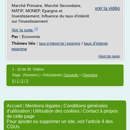
Marché Primaire, Marché Secondaire,
voir la vidéo
MATIF, MONEP, Epargne et
Investissement, Influence du taux d'intérêt
sur l'investissement
Voir la suite
Par :
Economie
Thèmes liés :
/
taux d'interet
taux d interet de l epargne
epargne
Haut de page
1 - 10 de 36 Vidéos
Page : Première | < Précédente |
Suivante
> |
Dernière
0
|
1
|
2
|
3
Accueil
|
Mentions légales
|
Conditions générales
d'utilisation
|
Utilisation des cookies
|
Contact à propos
de cette page
Pour ajouter ou supprimer un site, voir l'article 4 des
CGUs