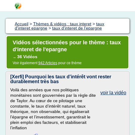
Accueil
>
Thèmes & vidéos : taux interet
>
taux
d'interet epargne
>
taux d'interet de l'epargne
Vidéos sélectionnées pour le thème : taux
d'interet de l'epargne
36 Vidéos
→
Voir également
942 Articles
pour ce thème
[Xerfi] Pourquoi les taux d'intérêt vont rester
durablement très bas
Voilà des années que nos politiques
voir la vidéo
monétaires sont gouvernées par la règle dite
de Taylor. Au cœur de ce pilotage une
constante, le taux d’intérêt naturel, taux
théorique, non observable, qui égaliserait
l’épargne et l’investissement, garantirait le
plein emploi des facteurs, et stabiliserait
l’inflation