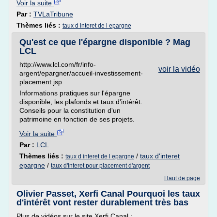
Voir la suite
Par :
TVLaTribune
Thèmes liés :
taux d interet de l epargne
Qu'est ce que l'épargne disponible ? Mag
LCL
http://www.lcl.com/fr/info-
voir la vidéo
argent/epargner/accueil-investissement-
placement.jsp
Informations pratiques sur l'épargne
disponible, les plafonds et taux d'intérêt.
Conseils pour la constitution d'un
patrimoine en fonction de ses projets.
Voir la suite
Par :
LCL
Thèmes liés :
/
taux d'interet
taux d interet de l epargne
epargne
/
taux d'interet pour placement d'argent
Haut de page
Olivier Passet, Xerfi Canal Pourquoi les taux
d'intérêt vont rester durablement très bas
Plus de vidéos sur le site Xerfi Canal :