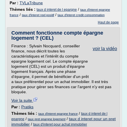
Par :
TVLaTribune
Thèmes liés :
/
taux d interet de l epargne
taux d'interet epargne
/
/
france
taux d'interet reel positif
taux d'interet credit consommation
Haut de page
Comment fonctionne compte épargne
logement ? (CEL)
Finance : Sylvain Nocquard, conseiller
voir la vidéo
finance, nous décrit toutes les
caractéristiques et l'intérêt du compte
epargne logement cel. Le compte épargne
logement (CEL) est un produit d'épargne
logement français. Après une phase
d'épargne, il permet de bénéficier d'un prêt
a taux préférentiel pour un achat immobilier. Il est très
pratique pour gérer ses finances car l'argent n'y est pas
bloquée.
Voir la suite
Par :
Pratiks
Thèmes liés :
/
taux d interet de l
taux d'interet epargne france
/
/
taux d interet pour un pret
epargne
taux pret epargne logement
immobilier
/
taux d'interet pour achat immobilier