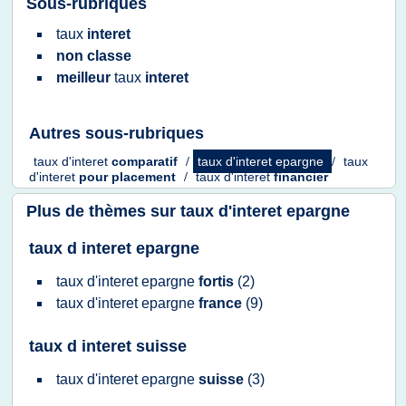
Sous-rubriques
taux
interet
non classe
meilleur
taux
interet
Autres sous-rubriques
taux d'interet
comparatif
/
taux d'interet epargne
/
taux
d'interet
pour
placement
/
taux d'interet
financier
Plus de thèmes sur
taux d'interet epargne
taux d interet epargne
taux d'interet epargne
fortis
(2)
taux d'interet epargne
france
(9)
taux d interet suisse
taux d'interet epargne
suisse
(3)