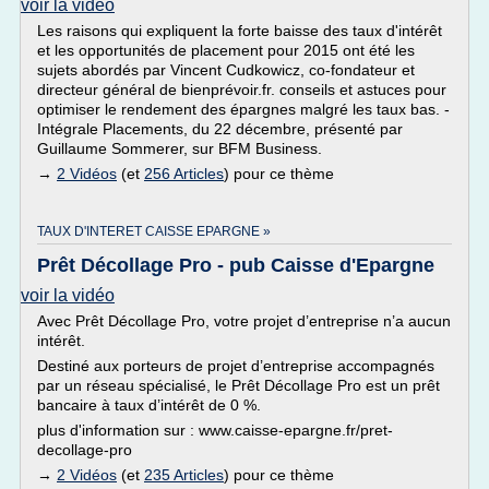
voir la vidéo
Les raisons qui expliquent la forte baisse des taux d'intérêt
et les opportunités de placement pour 2015 ont été les
sujets abordés par Vincent Cudkowicz, co-fondateur et
directeur général de bienprévoir.fr. conseils et astuces pour
optimiser le rendement des épargnes malgré les taux bas. -
Intégrale Placements, du 22 décembre, présenté par
Guillaume Sommerer, sur BFM Business.
→
2 Vidéos
(et
256 Articles
) pour ce thème
TAUX D'INTERET CAISSE EPARGNE »
Prêt Décollage Pro - pub Caisse d'Epargne
voir la vidéo
Avec Prêt Décollage Pro, votre projet d’entreprise n’a aucun
intérêt.
Destiné aux porteurs de projet d’entreprise accompagnés
par un réseau spécialisé, le Prêt Décollage Pro est un prêt
bancaire à taux d’intérêt de 0 %.
plus d'information sur : www.caisse-epargne.fr/pret-
decollage-pro
→
2 Vidéos
(et
235 Articles
) pour ce thème