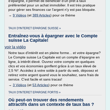
d'épargne, il permet de bénéficier d'un prêt a taux
préférentiel pour un achat immobilier. Il est très pratique
pour gérer ses finances car l'argent n'y est pas bloquée.
→
9 Vidéos
(et
389 Articles
) pour ce thème
TAUX D'INTERET EPARGNE SUISSE »
Entraînez-vous à épargner avec le Compte
suisse La Capitale!
voir la vidéo
Notre taux d'intérêt est en pleine forme... et votre épargne?
Le Compte suisse La Capitale est un compte d'épargne en
ligne, à intérêt élevé. Ouvrez votre compte en quelques
clics et vos économies gonflent grâce à un taux élevé de
2,5 %*. Accédez à votre solde à partir du web, déposez et
retirez votre argent quand vous le souhaitez, sans frais de
service. C'est facile et sans tracas!
→
3 Vidéos
(et
53 Articles
) pour ce thème
TAUX D'INTERET EPARGNE FORTIS »
Où peut-on trouver des rendements
attractifs dans un contexte de taux bas ?