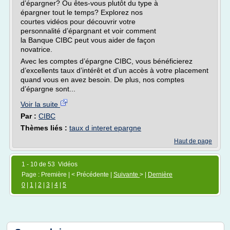
d’épargner? Ou êtes-vous plutôt du type à
épargner tout le temps? Explorez nos
courtes vidéos pour découvrir votre
personnalité d’épargnant et voir comment
la Banque CIBC peut vous aider de façon
novatrice.
Avec les comptes d’épargne CIBC, vous bénéficierez
d’excellents taux d’intérêt et d’un accès à votre placement
quand vous en avez besoin. De plus, nos comptes
d’épargne sont...
Voir la suite
Par :
CIBC
Thèmes liés :
taux d interet epargne
Haut de page
1 - 10 de 53 Vidéos
Page : Première | < Précédente |
Suivante
> |
Dernière
0
|
1
|
2
|
3
|
4
|
5