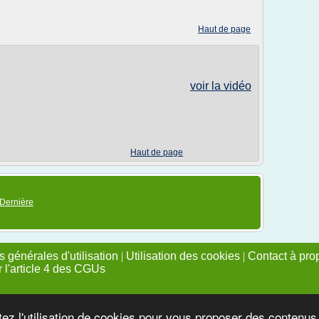
Haut de page
voir la vidéo
Haut de page
Dernière
 générales d'utilisation
|
Utilisation des cookies
|
Contact à pro
r l'article 4 des CGUs
tez l'utilisation de cookies pour vous proposer des contenu