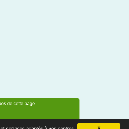
pos de cette page
s et services adaptés à vos centres
X