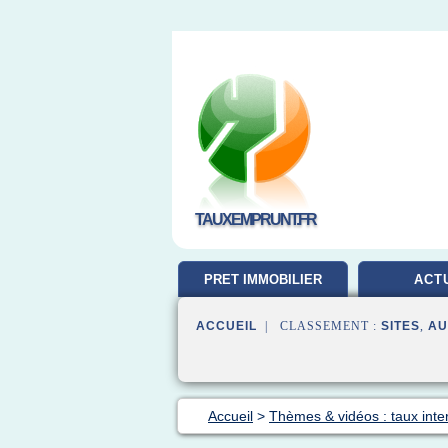
TAUXEMPRUNT.FR
PRET IMMOBILIER
ACT
ACCUEIL
| CLASSEMENT :
SITES
,
AU
Accueil
>
Thèmes & vidéos : taux inte