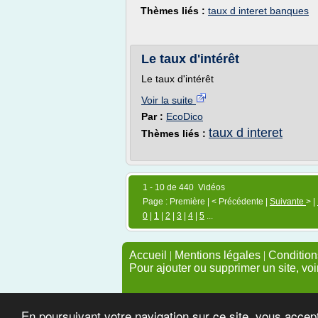
Thèmes liés :
taux d interet banques
Le taux d'intérêt
Le taux d'intérêt
Voir la suite
Par :
EcoDico
taux d interet
Thèmes liés :
1 - 10 de 440 Vidéos
Page : Première | < Précédente |
Suivante
> |
0
|
1
|
2
|
3
|
4
|
5
...
Accueil
|
Mentions légales
|
Conditions
Pour ajouter ou supprimer un site, voi
En poursuivant votre navigation sur ce site, vous accep