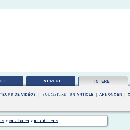
UEL
EMPRUNT
INTERET
TEURS DE VIDÉOS
| SOUMETTRE :
UN ARTICLE
|
ANNONCER
|
ret
>
taux interet
>
taux d interet