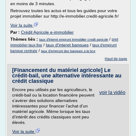
en moins de 3 minutes.
Retrouvez toutes les actus et tous les guides pour votre
projet immobilier sur http://e-immobilier.credit-agricole.fr/
Voir la suite
Par :
Crédit Agricole e-immobilier
Thèmes liés :
/
pret
taux d'interet emprunt immobilier credit agricole
/
taux d'interet banques
/
immobilier taux fixe
taux d'emprunt
/
banque centrale
taux d'emprunt des banques a la bce
Haut de page
[Financement du matériel agricole] Le
crédit-bail, une alternative intéressante au
crédit classique
Encore peu utilisés par les agriculteurs, le
voir la vidéo
crédit-bail ou la location financière peuvent
s’avérer des solutions alternatives
intéressantes pour financer l’achat d’un
matériel agricole. Même lorsque les taux
d’intérêt des crédits classiques sont peu
élevés.
Voir la suite