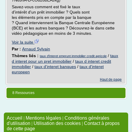
7N6JnA-D-cOu28bEAJxg)
Savez-vous comment est fixé le taux
d'intérêt d'un prêt immobilier ? Quels sont
les éléments pris en compte par la banque
? Quand interviennent la Banque Centrale Européenne
(BCE) et les autres banques ? Découvrez-le dans cette
vidéo pédagogique en moins de 3 minutes.
Voir la suite
Par :
Arnaud Sylvain
Thèmes liés :
/
taux
taux d'interet emprunt immobilier credit agricole
d interet pour un pret immobilier
/
taux d interet credit
immobilier
/
taux d'interet banques
/
taux d'interet
europeen
Haut de page
8 Ressources
Accueil
|
Mentions légales
|
Conditions générales
d'utilisation
|
Utilisation des cookies
|
Contact à propos
de cette page