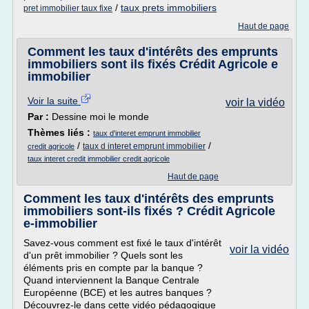
/
taux prets immobiliers
pret immobilier taux fixe
Haut de page
Comment les taux d'intérêts des emprunts
immobiliers sont ils fixés Crédit Agricole e
immobilier
Voir la suite
voir la vidéo
Par :
Dessine moi le monde
Thèmes liés :
taux d'interet emprunt immobilier
/
/
taux d interet emprunt immobilier
credit agricole
taux interet credit immobilier credit agricole
Haut de page
Comment les taux d'intérêts des emprunts
immobiliers sont-ils fixés ? Crédit Agricole
e-immobilier
Savez-vous comment est fixé le taux d'intérêt
voir la vidéo
d'un prêt immobilier ? Quels sont les
éléments pris en compte par la banque ?
Quand interviennent la Banque Centrale
Européenne (BCE) et les autres banques ?
Découvrez-le dans cette vidéo pédagogique