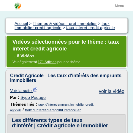
Menu
Accueil
>
Thèmes & vidéos : pret immobilier
>
taux
immobilier credit agricole
>
taux interet credit agricole
Vidéos sélectionnées pour le thème : taux
interet credit agricole
8 Vidéos
→
Voir également
171 Articles
pour ce thème
Credit Agricole - Les taux d'intérêts des emprunts
immobiliers
Voir la suite
voir la vidéo
Par :
Sydo Pédago
Thèmes liés :
taux d'interet emprunt immobilier credit
/
taux d interet d emprunt immobilier
agricole
Les différents types de taux
d'intérêt | Crédit Agricole e immobilier