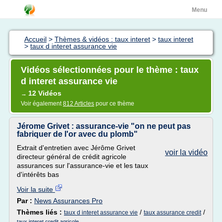
Menu
Accueil
>
Thèmes & vidéos : taux interet
>
taux interet
>
taux d interet assurance vie
Vidéos sélectionnées pour le thème : taux
d interet assurance vie
12 Vidéos
→
Voir également
812 Articles
pour ce thème
Jérome Grivet : assurance-vie "on ne peut pas
fabriquer de l'or avec du plomb"
Extrait d'entretien avec Jérôme Grivet
voir la vidéo
directeur général de crédit agricole
assurances sur l'assurance-vie et les taux
d'intérêts bas
Voir la suite
Par :
News Assurances Pro
Thèmes liés :
/
/
taux d interet assurance vie
taux assurance credit
taux interet credit agricole