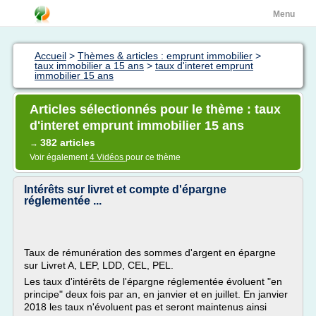
Menu
Accueil
>
Thèmes & articles : emprunt immobilier
>
taux immobilier a 15 ans
>
taux d'interet emprunt
immobilier 15 ans
Articles sélectionnés pour le thème : taux
d'interet emprunt immobilier 15 ans
382 articles
→
Voir également
4 Vidéos
pour ce thème
Intérêts sur livret et compte d'épargne
réglementée ...
Taux de rémunération des sommes d'argent en épargne
sur Livret A, LEP, LDD, CEL, PEL.
Les taux d'intérêts de l'épargne réglementée évoluent "en
principe" deux fois par an, en janvier et en juillet. En janvier
2018 les taux n'évoluent pas et seront maintenus ainsi