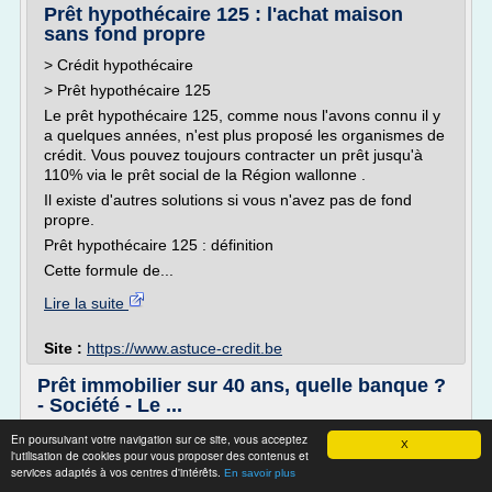
Prêt hypothécaire 125 : l'achat maison
sans fond propre
> Crédit hypothécaire
> Prêt hypothécaire 125
Le prêt hypothécaire 125, comme nous l'avons connu il y
a quelques années, n'est plus proposé les organismes de
crédit. Vous pouvez toujours contracter un prêt jusqu'à
110% via le prêt social de la Région wallonne .
Il existe d'autres solutions si vous n'avez pas de fond
propre.
Prêt hypothécaire 125 : définition
Cette formule de...
Lire la suite
Site :
https://www.astuce-credit.be
Prêt immobilier sur 40 ans, quelle banque ?
- Société - Le ...
Prêt immobilier sur 40 ans, quelle banque ?
En poursuivant votre navigation sur ce site, vous acceptez
X
l'utilisation de cookies pour vous proposer des contenus et
services adaptés à vos centres d'intérêts.
En savoir plus
Posté le 15/01/2006 à 11:00:01