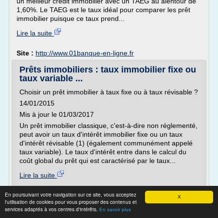
un meilleur crédit immobilier avec un TAEG au alentour de
1,60%. Le TAEG est le taux idéal pour comparer les prêt
immobilier puisque ce taux prend...
Lire la suite
Site :
http://www.01banque-en-ligne.fr
Prêts immobiliers : taux immobilier fixe ou
taux variable ...
Choisir un prêt immobilier à taux fixe ou à taux révisable ?
14/01/2015
Mis à jour le 01/03/2017
Un prêt immobilier classique, c'est-à-dire non réglementé,
peut avoir un taux d'intérêt immobilier fixe ou un taux
d'intérêt révisable (1) (également communément appelé
taux variable). Le taux d'intérêt entre dans le calcul du
coût global du prêt qui est caractérisé par le taux...
Lire la suite
En poursuivant votre navigation sur ce site, vous acceptez
Site :
https://e-immobilier.credit-agricole.fr
X
l'utilisation de cookies pour vous proposer des contenus et
services adaptés à vos centres d'intérêts.
Nouveauté : rachat de crédits sans
En savoir plus