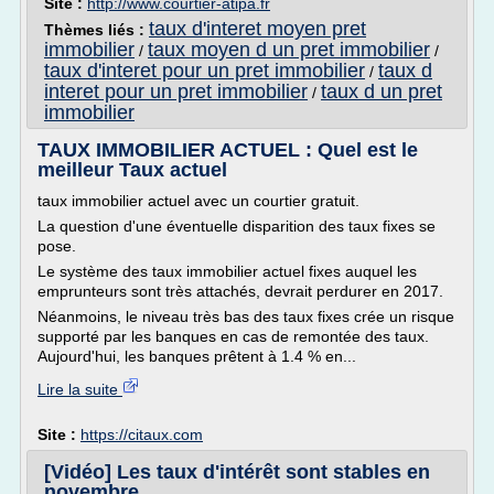
Site :
http://www.courtier-atipa.fr
taux d'interet moyen pret
Thèmes liés :
immobilier
taux moyen d un pret immobilier
/
/
taux d'interet pour un pret immobilier
taux d
/
interet pour un pret immobilier
taux d un pret
/
immobilier
TAUX IMMOBILIER ACTUEL : Quel est le
meilleur Taux actuel
taux immobilier actuel avec un courtier gratuit.
La question d'une éventuelle disparition des taux fixes se
pose.
Le système des taux immobilier actuel fixes auquel les
emprunteurs sont très attachés, devrait perdurer en 2017.
Néanmoins, le niveau très bas des taux fixes crée un risque
supporté par les banques en cas de remontée des taux.
Aujourd'hui, les banques prêtent à 1.4 % en...
Lire la suite
Site :
https://citaux.com
[Vidéo] Les taux d'intérêt sont stables en
novembre ...