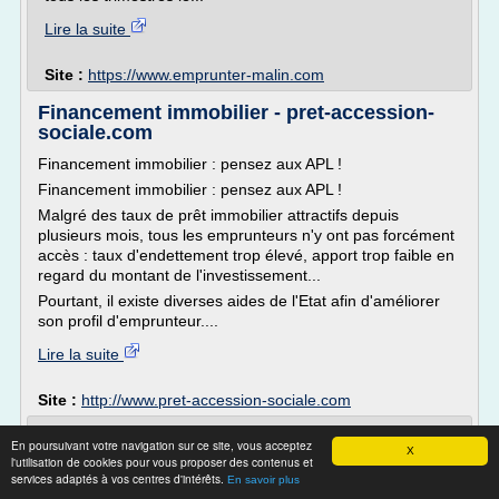
Lire la suite
Site :
https://www.emprunter-malin.com
Financement immobilier - pret-accession-
sociale.com
Financement immobilier : pensez aux APL !
Financement immobilier : pensez aux APL !
Malgré des taux de prêt immobilier attractifs depuis
plusieurs mois, tous les emprunteurs n'y ont pas forcément
accès : taux d'endettement trop élevé, apport trop faible en
regard du montant de l'investissement...
Pourtant, il existe diverses aides de l'Etat afin d'améliorer
son profil d'emprunteur....
Lire la suite
Site :
http://www.pret-accession-sociale.com
Taux d'intérêts historique | Bouygues
En poursuivant votre navigation sur ce site, vous acceptez
X
Immobilier
l'utilisation de cookies pour vous proposer des contenus et
services adaptés à vos centres d'intérêts.
En savoir plus
Taux d'intérêts : pourquoi est-ce vraiment historique ?