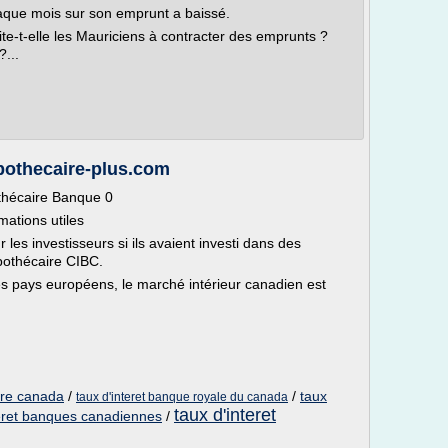
aque mois sur son emprunt a baissé.
ite-t-elle les Mauriciens à contracter des emprunts ?
?...
pothecaire-plus.com
thécaire Banque 0
mations utiles
 les investisseurs si ils avaient investi dans des
pothécaire CIBC.
res pays européens, le marché intérieur canadien est
ire canada
/
/
taux
taux d'interet banque royale du canada
taux d'interet
teret banques canadiennes
/