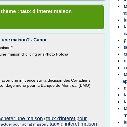
t
 thème : taux d interet maison
m
t
t
m
 d'une maison? - Canoe
p
t
 maison?
c
une maison d'ici cinq ansPhoto Fotolia
m
c
t
avoir une influence sur la décision des Canadiens
a
t sondage mené pour la Banque de Montréal (BMO).
m
...
t
t
t
im
 acheter une maison
taux d'interet pour
/
t
taux d interet maison
t actuel pour achat maison
/