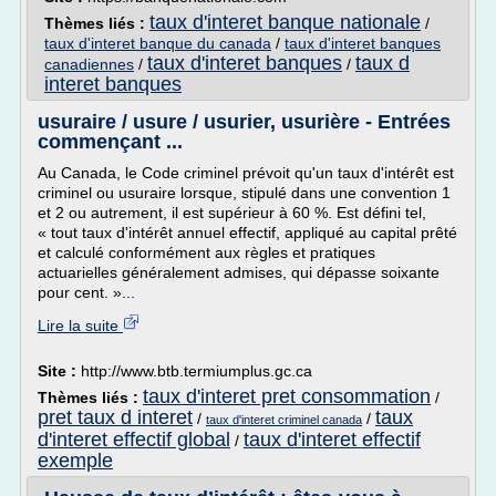
taux d'interet banque nationale
Thèmes liés :
/
taux d'interet banque du canada
/
taux d'interet banques
taux d'interet banques
taux d
canadiennes
/
/
interet banques
usuraire / usure / usurier, usurière - Entrées
commençant ...
Au Canada, le Code criminel prévoit qu'un taux d'intérêt est
criminel ou usuraire lorsque, stipulé dans une convention 1
et 2 ou autrement, il est supérieur à 60 %. Est défini tel,
« tout taux d'intérêt annuel effectif, appliqué au capital prêté
et calculé conformément aux règles et pratiques
actuarielles généralement admises, qui dépasse soixante
pour cent. »...
Lire la suite
Site :
http://www.btb.termiumplus.gc.ca
taux d'interet pret consommation
Thèmes liés :
/
pret taux d interet
taux
/
/
taux d'interet criminel canada
d'interet effectif global
taux d'interet effectif
/
exemple