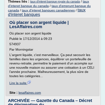
Thèmes liés :
/
taux
taux d'interet banque royale du canada
d'interet banque du canada
/
taux d'emprunt banque du
taux
canada
/
taux d'interet banques canadiennes
/
d'interet banques
Où placer son argent liquide |
LesAffaires.com
Où placer son argent liquide
Publié le 17/12/2014 à 09:23
574937
Par Morningstar
L'argent liquide, c'est merveilleux. Ça peut secourir les
familles dans les urgences, équilibrer un portefeuille de
revenu-retraite, permettre le paiement d'un acompte sur
une nouvelle maison ou assurer une cotisation à un CELI
l'année prochaine. Malheureusement, la plus sûre de
toutes les catégories...
Lire la suite
Site :
lesaffaires.com
ARCHIVÉE — Gazette du Canada – Décret
de désignation du ...