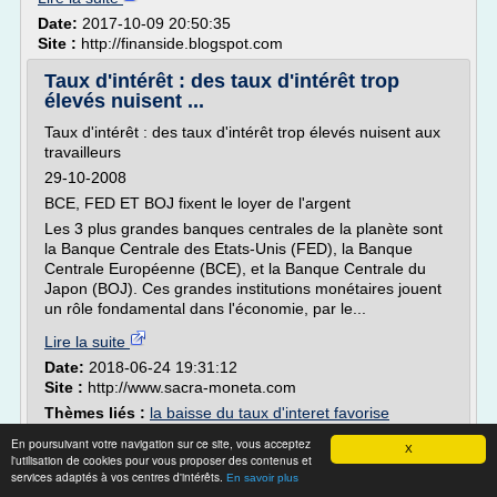
Date:
2017-10-09 20:50:35
Site :
http://finanside.blogspot.com
Taux d'intérêt : des taux d'intérêt trop
élevés nuisent ...
Taux d'intérêt : des taux d'intérêt trop élevés nuisent aux
travailleurs
29-10-2008
BCE, FED ET BOJ fixent le loyer de l'argent
Les 3 plus grandes banques centrales de la planète sont
la Banque Centrale des Etats-Unis (FED), la Banque
Centrale Européenne (BCE), et la Banque Centrale du
Japon (BOJ). Ces grandes institutions monétaires jouent
un rôle fondamental dans l'économie, par le...
Lire la suite
Date:
2018-06-24 19:31:12
Site :
http://www.sacra-moneta.com
Thèmes liés :
la baisse du taux d'interet favorise
taux d'interet
l'investissement des entreprises
/
En poursuivant votre navigation sur ce site, vous acceptez
europeen
taux d'interet et investissement des
X
/
l'utilisation de cookies pour vous proposer des contenus et
entreprises
taux
/
taux d'interet et crise financiere
/
services adaptés à vos centres d'intérêts.
En savoir plus
d'interet banques