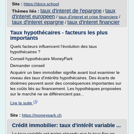
Site :
https://docs.school
taux d'interet de l'epargne
taux
Thèmes liés :
/
d'interet europeen
/
taux d'interet et crise financiere
/
taux d'interet epargne
taux d'interet financier
/
Taux hypothécaires - facteurs les plus
importants
Quels facteurs influencent l'évolution des taux
hypothécaires ?
Conseil hypothécaire MoneyPark
Demander conseil
Acquérir un bien immobilier signifie avant tout examiner le
niveau des taux d'intérêts hypothécaires. Des écarts de
dixièmes peuvent avoir des conséquences importantes sur
les coûts liés au financement. Les hypothèques proposées
sur le marché ne se différencient pas...
Lire la suite
Site :
https://moneypark.ch
Crédit immobilier: taux d'intérêt variable ...
Le taux variable est moins répandu que le taux fixe en