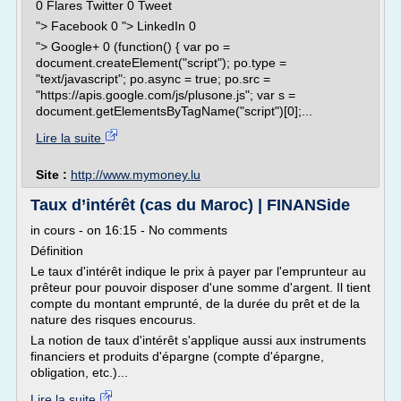
0 Flares Twitter 0 Tweet
"> Facebook 0 "> LinkedIn 0
"> Google+ 0 (function() { var po =
document.createElement("script"); po.type =
"text/javascript"; po.async = true; po.src =
"https://apis.google.com/js/plusone.js"; var s =
document.getElementsByTagName("script")[0];...
Lire la suite
Site :
http://www.mymoney.lu
Taux d’intérêt (cas du Maroc) | FINANSide
in cours - on 16:15 - No comments
Définition
Le taux d'intérêt indique le prix à payer par l'emprunteur au
prêteur pour pouvoir disposer d'une somme d'argent. Il tient
compte du montant emprunté, de la durée du prêt et de la
nature des risques encourus.
La notion de taux d'intérêt s'applique aussi aux instruments
financiers et produits d'épargne (compte d'épargne,
obligation, etc.)...
Lire la suite