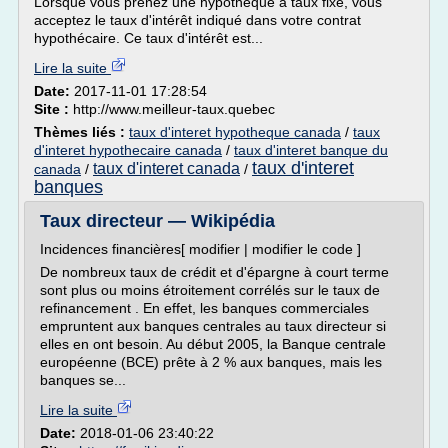
Lorsque vous prenez une hypothèque à taux fixe, vous
acceptez le taux d'intérêt indiqué dans votre contrat
hypothécaire. Ce taux d'intérêt est...
Lire la suite
Date:
2017-11-01 17:28:54
Site :
http://www.meilleur-taux.quebec
Thèmes liés :
taux d'interet hypotheque canada
/
taux
d'interet hypothecaire canada
/
taux d'interet banque du
taux d'interet
taux d'interet canada
canada
/
/
banques
Taux directeur — Wikipédia
Incidences financières[ modifier | modifier le code ]
De nombreux taux de crédit et d'épargne à court terme
sont plus ou moins étroitement corrélés sur le taux de
refinancement . En effet, les banques commerciales
empruntent aux banques centrales au taux directeur si
elles en ont besoin. Au début 2005, la Banque centrale
européenne (BCE) prête à 2 % aux banques, mais les
banques se...
Lire la suite
Date:
2018-01-06 23:40:22