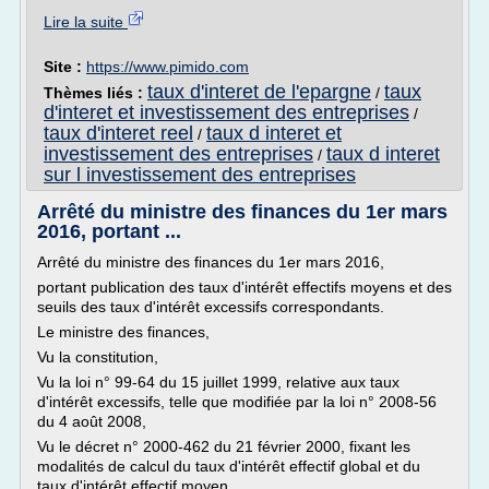
Lire la suite
Site :
https://www.pimido.com
taux d'interet de l'epargne
taux
Thèmes liés :
/
d'interet et investissement des entreprises
/
taux d'interet reel
taux d interet et
/
investissement des entreprises
taux d interet
/
sur l investissement des entreprises
Arrêté du ministre des finances du 1er mars
2016, portant ...
Arrêté du ministre des finances du 1er mars 2016,
portant publication des taux d'intérêt effectifs moyens et des
seuils des taux d'intérêt excessifs correspondants.
Le ministre des finances,
Vu la constitution,
Vu la loi n° 99-64 du 15 juillet 1999, relative aux taux
d'intérêt excessifs, telle que modifiée par la loi n° 2008-56
du 4 août 2008,
Vu le décret n° 2000-462 du 21 février 2000, fixant les
modalités de calcul du taux d'intérêt effectif global et du
taux d'intérêt effectif moyen...