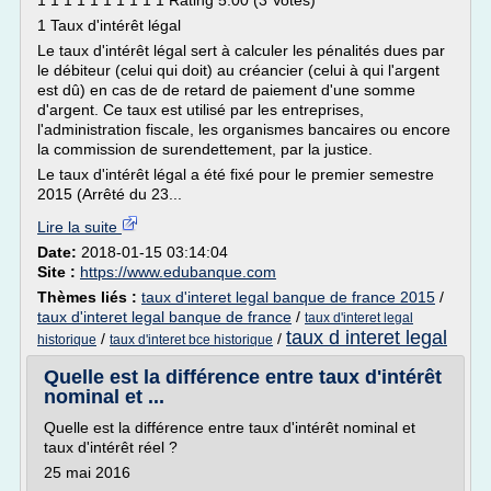
1 1 1 1 1 1 1 1 1 1 Rating 5.00 (3 Votes)
1 Taux d'intérêt légal
Le taux d'intérêt légal sert à calculer les pénalités dues par
le débiteur (celui qui doit) au créancier (celui à qui l'argent
est dû) en cas de de retard de paiement d'une somme
d'argent. Ce taux est utilisé par les entreprises,
l'administration fiscale, les organismes bancaires ou encore
la commission de surendettement, par la justice.
Le taux d'intérêt légal a été fixé pour le premier semestre
2015 (Arrêté du 23...
Lire la suite
Date:
2018-01-15 03:14:04
Site :
https://www.edubanque.com
Thèmes liés :
taux d'interet legal banque de france 2015
/
taux d'interet legal banque de france
/
taux d'interet legal
taux d interet legal
/
/
historique
taux d'interet bce historique
Quelle est la différence entre taux d'intérêt
nominal et ...
Quelle est la différence entre taux d'intérêt nominal et
taux d'intérêt réel ?
25 mai 2016