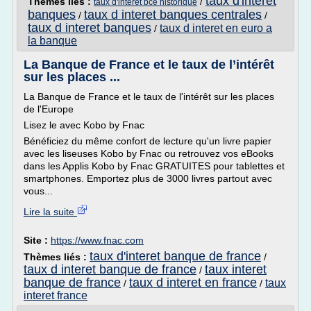
taux d'interet
Thèmes liés :
/
taux d'interet bce historique
banques
taux d interet banques centrales
/
/
taux d interet banques
taux d interet en euro a
/
la banque
La Banque de France et le taux de l’intérêt
sur les places ...
La Banque de France et le taux de l'intérêt sur les places
de l'Europe
Lisez le avec Kobo by Fnac
Bénéficiez du même confort de lecture qu'un livre papier
avec les liseuses Kobo by Fnac ou retrouvez vos eBooks
dans les Applis Kobo by Fnac GRATUITES pour tablettes et
smartphones. Emportez plus de 3000 livres partout avec
vous...
Lire la suite
Site :
https://www.fnac.com
taux d'interet banque de france
Thèmes liés :
/
taux d interet banque de france
taux interet
/
banque de france
taux d interet en france
taux
/
/
interet france