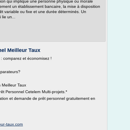
ion qui implique une personne physique ou morale
alement un établissement bancaire, la mise à disposition
êt variable ou fixe et une durée déterminés. Un
lie un...
nel Meilleur Taux
x : comparez et économisez !
mparateurs?
 Meilleur Taux
rêt Personnel Cetelem Multi-projets.*
ulation et demande de prêt personnel gratuitement en
leur-taux.com