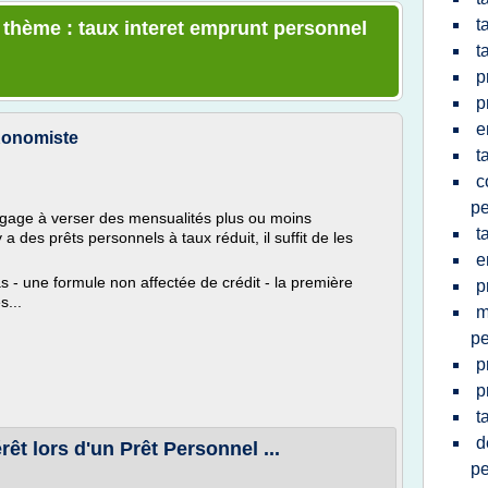
t
e thème : taux interet emprunt personnel
t
p
p
e
-Konomiste
t
c
pe
gage à verser des mensualités plus ou moins
t
a des prêts personnels à taux réduit, il suffit de les
e
 - une formule non affectée de crédit - la première
p
s...
m
pe
p
p
t
d
êt lors d'un Prêt Personnel ...
pe