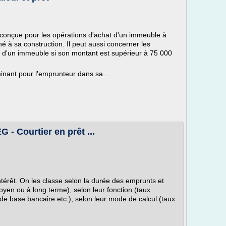
t conçue pour les opérations d'achat d'un immeuble à
né à sa construction. Il peut aussi concerner les
ien d'un immeuble si son montant est supérieur à 75 000
minant pour l'emprunteur dans sa...
 - Courtier en prêt ...
ntérêt. On les classe selon la durée des emprunts et
oyen ou à long terme), selon leur fonction (taux
de base bancaire etc.), selon leur mode de calcul (taux