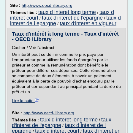
Site :
http://www.oecd-ilibrary.org
taux d interet long terme
taux d
Thèmes liés :
/
interet court
taux d'interet de l'epargne
taux d
/
/
interet de l epargne
taux d'interet en vigueur
/
Taux d'intérêt à long terme - Taux d'intérêt
- OECD iLibrary
Cacher / Voir l'abstract
Un intérêt peut se définir comme le prix payé par
l'emprunteur pour utiliser les fonds épargnés par le
prêteur et comme la rémunération dont bénéficie le
prêteur pour différer ses dépenses. Cette rémunération
se compose de deux éléments, à savoir un paiement
équivalent à la perte de pouvoir d'achat encouru par le
prêteur et correspondant au principal pendant la durée du
prêt et un...
Lire la suite
Site :
http://www.oecd-ilibrary.org
taux d interet long terme
taux
Thèmes liés :
/
d'interet de l'epargne
taux d interet de l
/
epargne
taux d interet court
taux d'interet en
/
/