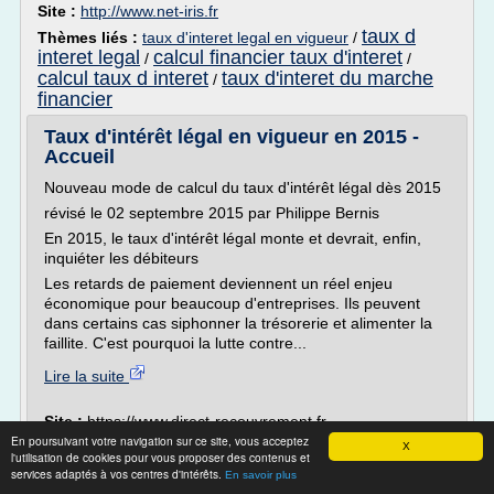
Site :
http://www.net-iris.fr
taux d
Thèmes liés :
taux d'interet legal en vigueur
/
interet legal
calcul financier taux d'interet
/
/
calcul taux d interet
taux d'interet du marche
/
financier
Taux d'intérêt légal en vigueur en 2015 -
Accueil
Nouveau mode de calcul du taux d'intérêt légal dès 2015
révisé le 02 septembre 2015 par Philippe Bernis
En 2015, le taux d'intérêt légal monte et devrait, enfin,
inquiéter les débiteurs
Les retards de paiement deviennent un réel enjeu
économique pour beaucoup d'entreprises. Ils peuvent
dans certains cas siphonner la trésorerie et alimenter la
faillite. C'est pourquoi la lutte contre...
Lire la suite
Site :
https://www.direct-recouvrement.fr
En poursuivant votre navigation sur ce site, vous acceptez
taux d
Thèmes liés :
taux d'interet legal en vigueur
/
X
l'utilisation de cookies pour vous proposer des contenus et
interet legal
taux
/
taux d'interet en vigueur 2015
/
services adaptés à vos centres d'intérêts.
En savoir plus
d'interet reel calcul
calcul taux d interet
/