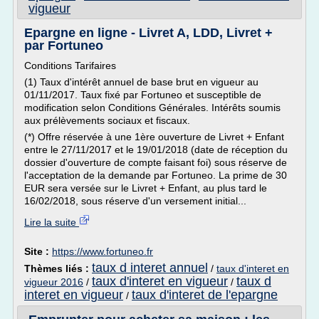
vigueur
Epargne en ligne - Livret A, LDD, Livret +
par Fortuneo
Conditions Tarifaires
(1) Taux d'intérêt annuel de base brut en vigueur au
01/11/2017. Taux fixé par Fortuneo et susceptible de
modification selon Conditions Générales. Intérêts soumis
aux prélèvements sociaux et fiscaux.
(*) Offre réservée à une 1ère ouverture de Livret + Enfant
entre le 27/11/2017 et le 19/01/2018 (date de réception du
dossier d'ouverture de compte faisant foi) sous réserve de
l'acceptation de la demande par Fortuneo. La prime de 30
EUR sera versée sur le Livret + Enfant, au plus tard le
16/02/2018, sous réserve d'un versement initial...
Lire la suite
Site :
https://www.fortuneo.fr
taux d interet annuel
Thèmes liés :
/
taux d'interet en
taux d'interet en vigueur
taux d
vigueur 2016
/
/
interet en vigueur
taux d'interet de l'epargne
/