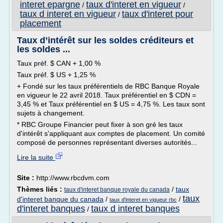
interet epargne
taux d'interet en vigueur
/
/
taux d interet en vigueur
taux d'interet pour
/
placement
Taux d’intérêt sur les soldes créditeurs et
les soldes ...
Taux préf. $ CAN + 1,00 %
Taux préf. $ US + 1,25 %
+ Fondé sur les taux préférentiels de RBC Banque Royale
en vigueur le 22 avril 2018. Taux préférentiel en $ CDN =
3,45 % et Taux préférentiel en $ US = 4,75 %. Les taux sont
sujets à changement.
* RBC Groupe Financier peut fixer à son gré les taux
d'intérêt s'appliquant aux comptes de placement. Un comité
composé de personnes représentant diverses autorités...
Lire la suite
Site :
http://www.rbcdvm.com
Thèmes liés :
/
taux
taux d'interet banque royale du canada
taux
d'interet banque du canada
/
/
taux d'interet en vigueur rbc
d'interet banques
taux d interet banques
/