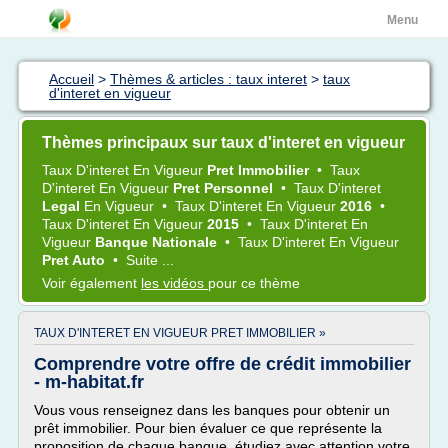
Menu
Accueil
>
Thèmes & articles : taux interet
>
taux
d'interet en vigueur
Thèmes principaux sur taux d'interet en vigueur
Taux D'interet
En
Vigueur
Pret Immobilier
•
Taux
D'interet
En
Vigueur
Pret Personnel
•
Taux D'interet
Legal
En
Vigueur
•
Taux D'interet
En
Vigueur
2016
•
Taux D'interet
En
Vigueur
2015
•
Taux D'interet
En
Vigueur
Banque Nationale
•
Taux D'interet
En
Vigueur
Pret Auto
•
Suite ...
Voir également
les vidéos
pour ce thème
TAUX D'INTERET EN VIGUEUR PRET IMMOBILIER »
Comprendre votre offre de crédit immobilier
- m-habitat.fr
Vous vous renseignez dans les banques pour obtenir un
prêt immobilier. Pour bien évaluer ce que représente la
proposition de chaque banque, étudiez avec attention votre