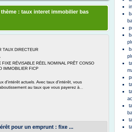
i
 thème : taux interet immobilier bas
b
b
p
b
pl
b
R TAUX DIRECTEUR
pl
A
X FIXE RÉVISABLE RÉEL NOMINAL PRÊT CONSO
t
 IMMOBILIER FICP
m
p
 d'intérêt actuels. Avec taux d'intérêt, vous
t
boutissement au taux que vous payerez à...
t
ac
t
b
t
érêt pour un emprunt : fixe ...
t