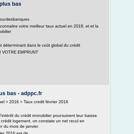
 plus bas
 Tourdesbanques
nnaitre votre meilleur taux actuel en 2018, et et la
bilier
t déterminant dans le coût global du crédit
UR VOTRE EMPRUNT
us bas - adppc.fr
tuel > 2016 > Taux credit février 2016
'intérêt du crédit immobilier poursuivent leur baisse.
crédit logement, on constate un net recul en
r du mois de janvier.
ier 2016 est de...