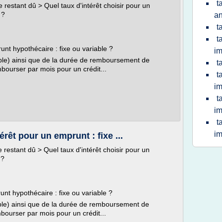
t
restant dû > Quel taux d'intérêt choisir pour un
 ?
a
t
t
unt hypothécaire : fixe ou variable ?
im
iable) ainsi que de la durée de remboursement de
t
bourser par mois pour un crédit...
t
im
t
im
t
im
érêt pour un emprunt : fixe ...
restant dû > Quel taux d'intérêt choisir pour un
 ?
unt hypothécaire : fixe ou variable ?
iable) ainsi que de la durée de remboursement de
bourser par mois pour un crédit...