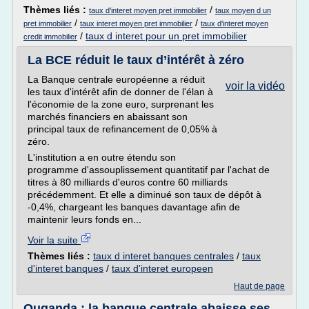
Thèmes liés :
/
taux d'interet moyen pret immobilier
taux moyen d un
/
/
pret immobilier
taux interet moyen pret immobilier
taux d'interet moyen
/
taux d interet pour un pret immobilier
credit immobilier
La BCE réduit le taux d’intérêt à zéro
La Banque centrale européenne a réduit
voir la vidéo
les taux d'intérêt afin de donner de l'élan à
l'économie de la zone euro, surprenant les
marchés financiers en abaissant son
principal taux de refinancement de 0,05% à
zéro.
L'institution a en outre étendu son
programme d'assouplissement quantitatif par l'achat de
titres à 80 milliards d'euros contre 60 milliards
précédemment. Et elle a diminué son taux de dépôt à
-0,4%, chargeant les banques davantage afin de
maintenir leurs fonds en...
Voir la suite
Thèmes liés :
taux d interet banques centrales
/
taux
d'interet banques
/
taux d'interet europeen
Haut de page
Ouganda : la banque centrale abaisse ses