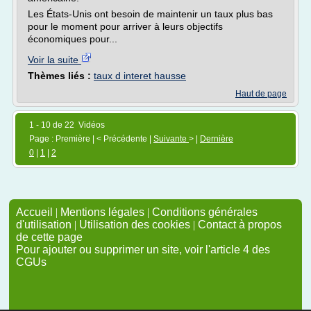
Les États-Unis ont besoin de maintenir un taux plus bas
pour le moment pour arriver à leurs objectifs
économiques pour...
Voir la suite
Thèmes liés :
taux d interet hausse
Haut de page
1 - 10 de 22 Vidéos
Page : Première | < Précédente |
Suivante
> |
Dernière
0
|
1
|
2
Accueil
|
Mentions légales
|
Conditions générales
d'utilisation
|
Utilisation des cookies
|
Contact à propos
de cette page
Pour ajouter ou supprimer un site, voir l'article 4 des
CGUs