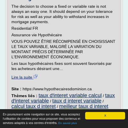
The decision to choose a fixed or variable rate is not
always an easy one. It should depend on your tolerance
for risk as well as your ability to withstand increases in
mortgage payments.
Residential FR
Assurance vie Hypothécaire
VOUS POUVEZ ÊTRE RÉCOMPENSÉ EN CHOISISSANT
LE TAUX VARIABLE, MALGRÉ LA VARIATION DU
MONTANT PRÉCIS DÉTERMINÉE PAR
L'ENVIRONNEMENT ÉCONOMIQUE.
Les taux hypothécaires fixes sont souvent favorisés par
les acheteurs désirant une...
Lire la suite
Site :
https://www.hypothecairesdominion.ca
taux d'interet variable calcul
taux
Thèmes liés :
/
d'interet variable
taux d interet variable
/
/
calcul taux d interet
meilleur taux d interet
/
En poursuivant votre navigation sur ce site, vous acceptez
Quel pointage de crédit pour un prêt
X
l'utilisation de cookies pour vous proposer des contenus et
hypothécaire? - Cote ...
services adaptés à vos centres d'intérêts.
En savoir plus