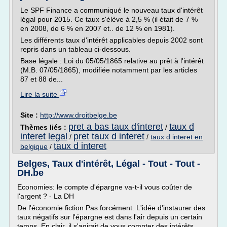
Le SPF Finance a communiqué le nouveau taux d'intérêt
légal pour 2015. Ce taux s'élève à 2,5 % (il était de 7 %
en 2008, de 6 % en 2007 et.. de 12 % en 1981).
Les différents taux d'intérêt applicables depuis 2002 sont
repris dans un tableau ci-dessous.
Base légale : Loi du 05/05/1865 relative au prêt à l'intérêt
(M.B. 07/05/1865), modifiée notamment par les articles
87 et 88 de...
Lire la suite
Site :
http://www.droitbelge.be
pret a bas taux d'interet
taux d
Thèmes liés :
/
interet legal
pret taux d interet
/
/
taux d interet en
taux d interet
belgique
/
Belges, Taux d'intérêt, Légal - Tout - Tout -
DH.be
Economies: le compte d'épargne va-t-il vous coûter de
l'argent ? - La DH
De l'économie fiction Pas forcément. L'idée d'instaurer des
taux négatifs sur l'épargne est dans l'air depuis un certain
temps. En clair, il s'agirait de vous compter des intérêts