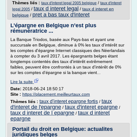
Thèmes liés :
/
taux d'interet legal 2005 belgique
taux d'interet
taux d interet legal
/
/
taux d interet en
legal 2005
pret a bas taux d'interet
belgique
/
L’épargne en Belgique n’est plus
rémunératrice ...
La Banque Triodos, basée aux Pays-bas et ayant une
succursale en Belgique, diminue à 0% les taux d'intérêt sur
les comptes d'épargne Internet classiques des Néerlandais
à compter du 3 avril 2017. Les épargnants belges étant
longtemps contentés des taux d'intérêt extrêmement
faibles, peuvent être confrontés à un taux d'intérêt de 0%
sur les comptes d'épargne si la banque vient...
Lire la suite
Date:
2018-06-24 18:50:17
Site :
https://placement.meilleurtaux.com
taux
taux d'interet epargne fortis
Thèmes liés :
/
d'interet de l'epargne
taux d'interet epargne
/
/
taux d interet de l epargne
taux d interet
/
epargne
Portail du droit en Belgique: actualites
juridiques belges