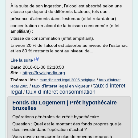
À la suite de son ingestion, l'alcool est absorbé selon une
vitesse qui dépend de différents facteurs, tels que :
présence d'aliments dans l'estomac (effet retardateur) ;
concentration en alcool de la boisson consommée (effet
amplifiant) ;
vitesse de consommation (effet amplifiant).
Environ 20 % de l'alcool est absorbé au niveau de l'estomac
et les 80 % restants le sont au niveau de...
Lire la suite
Date:
2018-01-08 02:18:50
Site :
https://fr.wikipedia.org
Thèmes liés :
/
taux d'interet legal 2005 belgique
taux d'interet
taux d interet
/
taux d'interet legal en vigueur
/
legal 2005
legal
taux d interet consommation
/
Fonds du Logement | Prêt hypothécaire
bruxelles
Opérations générales de crédit hypothécaire
Question : Quel est le montant des fonds propres que je
dois investir dans l'opération d'achat ?
Vous devez consacrer le plus de moyens propres à