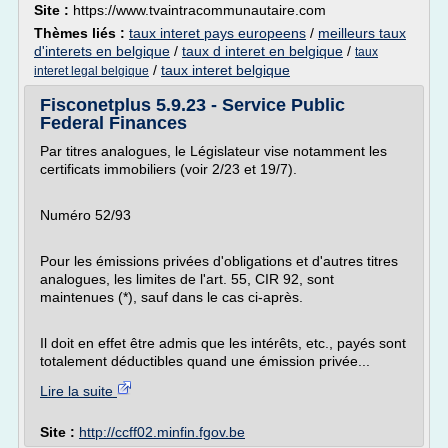
Site :
https://www.tvaintracommunautaire.com
Thèmes liés :
taux interet pays europeens
/
meilleurs taux
d'interets en belgique
/
taux d interet en belgique
/
taux
/
taux interet belgique
interet legal belgique
Fisconetplus 5.9.23 - Service Public
Federal Finances
Par titres analogues, le Législateur vise notamment les
certificats immobiliers (voir 2/23 et 19/7).
Numéro 52/93
Pour les émissions privées d'obligations et d'autres titres
analogues, les limites de l'art. 55, CIR 92, sont
maintenues (*), sauf dans le cas ci-après.
Il doit en effet être admis que les intérêts, etc., payés sont
totalement déductibles quand une émission privée...
Lire la suite
Site :
http://ccff02.minfin.fgov.be