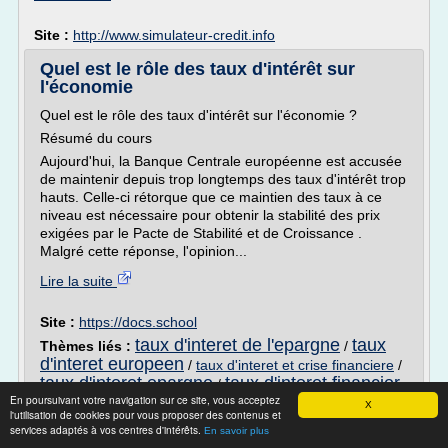
Site :
http://www.simulateur-credit.info
Quel est le rôle des taux d'intérêt sur
l'économie
Quel est le rôle des taux d'intérêt sur l'économie ?
Résumé du cours
Aujourd'hui, la Banque Centrale européenne est accusée
de maintenir depuis trop longtemps des taux d'intérêt trop
hauts. Celle-ci rétorque que ce maintien des taux à ce
niveau est nécessaire pour obtenir la stabilité des prix
exigées par le Pacte de Stabilité et de Croissance .
Malgré cette réponse, l'opinion...
Lire la suite
Site :
https://docs.school
taux d'interet de l'epargne
taux
Thèmes liés :
/
d'interet europeen
/
taux d'interet et crise financiere
/
taux d'interet epargne
taux d'interet financier
/
En poursuivant votre navigation sur ce site, vous acceptez
X
l'utilisation de cookies pour vous proposer des contenus et
Effets d'une hausse des taux directeurs. -
services adaptés à vos centres d'intérêts.
En savoir plus
Econovie