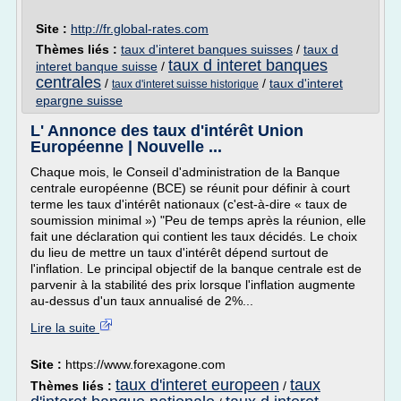
Site :
http://fr.global-rates.com
Thèmes liés :
taux d'interet banques suisses
/
taux d
taux d interet banques
interet banque suisse
/
centrales
/
/
taux d'interet
taux d'interet suisse historique
epargne suisse
L' Annonce des taux d'intérêt Union
Européenne | Nouvelle ...
Chaque mois, le Conseil d'administration de la Banque
centrale européenne (BCE) se réunit pour définir à court
terme les taux d'intérêt nationaux (c'est-à-dire « taux de
soumission minimal ») "Peu de temps après la réunion, elle
fait une déclaration qui contient les taux décidés. Le choix
du lieu de mettre un taux d'intérêt dépend surtout de
l'inflation. Le principal objectif de la banque centrale est de
parvenir à la stabilité des prix lorsque l'inflation augmente
au-dessus d'un taux annualisé de 2%...
Lire la suite
Site :
https://www.forexagone.com
taux d'interet europeen
taux
Thèmes liés :
/