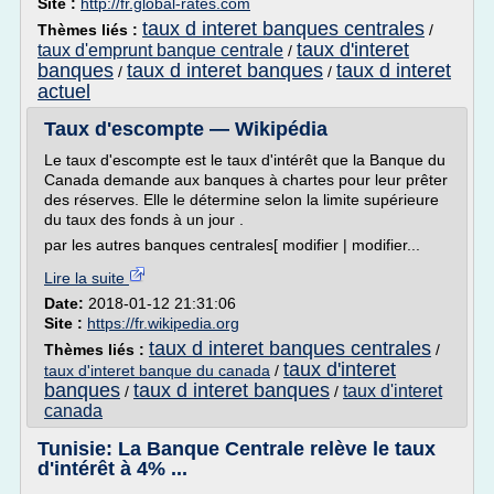
Site :
http://fr.global-rates.com
taux d interet banques centrales
Thèmes liés :
/
taux d'interet
taux d'emprunt banque centrale
/
banques
taux d interet banques
taux d interet
/
/
actuel
Taux d'escompte — Wikipédia
Le taux d'escompte est le taux d'intérêt que la Banque du
Canada demande aux banques à chartes pour leur prêter
des réserves. Elle le détermine selon la limite supérieure
du taux des fonds à un jour .
par les autres banques centrales[ modifier | modifier...
Lire la suite
Date:
2018-01-12 21:31:06
Site :
https://fr.wikipedia.org
taux d interet banques centrales
Thèmes liés :
/
taux d'interet
taux d'interet banque du canada
/
banques
taux d interet banques
taux d'interet
/
/
canada
Tunisie: La Banque Centrale relève le taux
d'intérêt à 4% ...