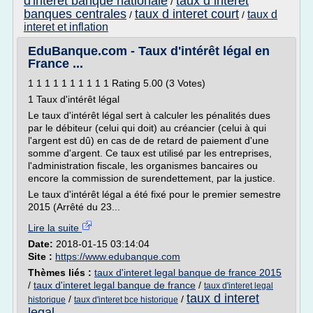
d'interet banque nationale
taux d interet
/
banques centrales
taux d interet court
taux d
/
/
interet et inflation
EduBanque.com - Taux d'intérêt légal en
France ...
1 1 1 1 1 1 1 1 1 1 Rating 5.00 (3 Votes)
1 Taux d'intérêt légal
Le taux d'intérêt légal sert à calculer les pénalités dues
par le débiteur (celui qui doit) au créancier (celui à qui
l'argent est dû) en cas de de retard de paiement d'une
somme d'argent. Ce taux est utilisé par les entreprises,
l'administration fiscale, les organismes bancaires ou
encore la commission de surendettement, par la justice.
Le taux d'intérêt légal a été fixé pour le premier semestre
2015 (Arrêté du 23...
Lire la suite
Date:
2018-01-15 03:14:04
Site :
https://www.edubanque.com
Thèmes liés :
taux d'interet legal banque de france 2015
/
taux d'interet legal banque de france
/
taux d'interet legal
taux d interet
/
/
historique
taux d'interet bce historique
legal