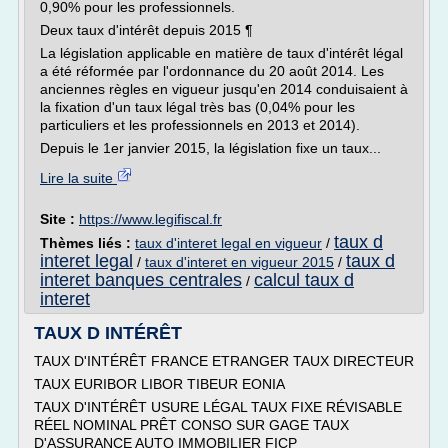
0,90% pour les professionnels.
Deux taux d'intérêt depuis 2015 ¶
La législation applicable en matière de taux d'intérêt légal
a été réformée par l'ordonnance du 20 août 2014. Les
anciennes règles en vigueur jusqu'en 2014 conduisaient à
la fixation d'un taux légal très bas (0,04% pour les
particuliers et les professionnels en 2013 et 2014).
Depuis le 1er janvier 2015, la législation fixe un taux...
Lire la suite
Site :
https://www.legifiscal.fr
taux d
Thèmes liés :
taux d'interet legal en vigueur
/
interet legal
taux d
/
taux d'interet en vigueur 2015
/
interet banques centrales
calcul taux d
/
interet
TAUX D INTÉRÊT
TAUX D'INTÉRÊT FRANCE ETRANGER TAUX DIRECTEUR
TAUX EURIBOR LIBOR TIBEUR EONIA
TAUX D'INTÉRÊT USURE LÉGAL TAUX FIXE RÉVISABLE
RÉEL NOMINAL PRÊT CONSO SUR GAGE TAUX
D'ASSURANCE AUTO IMMOBILIER FICP