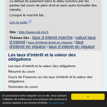
Le défaut de paiement dans le délai convenu par les
parties fait courir de plein droit et sans autre formalité des
intérêts.
Lorsque le marché fait...
Lire la suite
Site :
http://www.net-iris.fr
taux d interet marche
calcul taux
Thèmes liés :
/
d interet
taux
/
taux d'interet legal en vigueur
/
d'interet en vigueur
taux d interet en vigueur
/
Les taux d'intérêt et la valeur des
obligations
Les taux d'intérêt et la valeur des obligations
Résumé du cours
Cours de Finances sur les taux d'intérêt et la valeur des
obligations.
Sommaire du cours
1. Les obligations et leur valeur
En poursuivant votre navigation sur ce site, vous acceptez
X
2. Quelques caractéristiques des obligations
l'utilisation de cookies pour vous proposer des contenus et
services adaptés à vos centres d'intérêts.
3. La cotation des obligations
En savoir plus