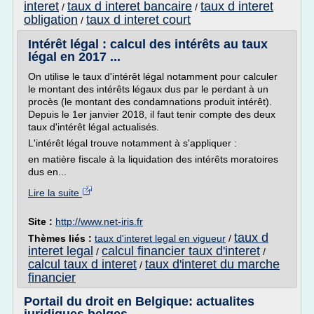
interet
taux d interet bancaire
taux d interet
/
/
obligation
taux d interet court
/
Intérêt légal : calcul des intérêts au taux
légal en 2017 ...
On utilise le taux d'intérêt légal notamment pour calculer
le montant des intérêts légaux dus par le perdant à un
procès (le montant des condamnations produit intérêt).
Depuis le 1er janvier 2018, il faut tenir compte des deux
taux d'intérêt légal actualisés.
L'intérêt légal trouve notamment à s'appliquer :
en matière fiscale à la liquidation des intérêts moratoires
dus en...
Lire la suite
Site :
http://www.net-iris.fr
taux d
Thèmes liés :
taux d'interet legal en vigueur
/
interet legal
calcul financier taux d'interet
/
/
calcul taux d interet
taux d'interet du marche
/
financier
Portail du droit en Belgique: actualites