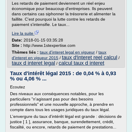
Les retards de paiement deviennent un réel enjeu
économique pour beaucoup d'entreprises. Ils peuvent
dans certains cas siphonner la trésorerie et alimenter la
faillite. C'est pourquoi la lutte contre les retards de
paiement s'intensifie. Le taux...
Lire la suite
Date:
2018-01-15 03:35:28
Site :
http://www.1stexpertise.com
Thèmes liés :
taux d'interet legal en vigueur
/
taux
taux d'interet reel calcul
d'interet en vigueur 2015
/
/
taux d interet legal
calcul taux d interet
/
Taux d'intérêt légal 2015 : de 0,04 % à 0,93
% ou 4,06 % ...
Ecoutez
Des niveaux aux conséquences notables, pour les
particuliers "n'agissant pas pour des besoins
professionnels" et une nouvelle approche, à prendre en
compte dans tous les usages juridiques du taux légal.
L'envergure du taux d'intérêt légal est grande : décisions de
justice [ 1 ], assurance, banque, surendettement, crédit,
fiscalité, ou encore, retards de paiement de prestations...