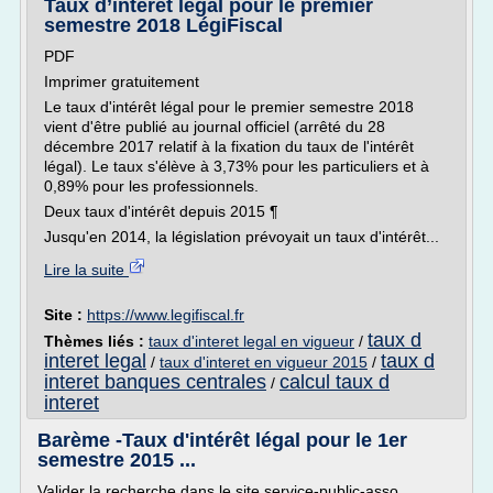
Taux d’intérêt légal pour le premier
semestre 2018 LégiFiscal
PDF
Imprimer gratuitement
Le taux d'intérêt légal pour le premier semestre 2018
vient d'être publié au journal officiel (arrêté du 28
décembre 2017 relatif à la fixation du taux de l'intérêt
légal). Le taux s'élève à 3,73% pour les particuliers et à
0,89% pour les professionnels.
Deux taux d'intérêt depuis 2015 ¶
Jusqu'en 2014, la législation prévoyait un taux d'intérêt...
Lire la suite
Site :
https://www.legifiscal.fr
taux d
Thèmes liés :
taux d'interet legal en vigueur
/
interet legal
taux d
/
taux d'interet en vigueur 2015
/
interet banques centrales
calcul taux d
/
interet
Barème -Taux d'intérêt légal pour le 1er
semestre 2015 ...
Valider la recherche dans le site service-public-asso