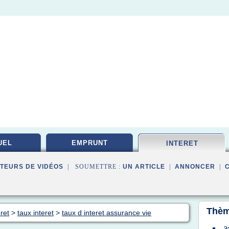
UEL
EMPRUNT
INTERET
TEURS DE VIDÉOS
| SOUMETTRE :
UN ARTICLE
|
ANNONCER
|
Thèm
ret
>
taux interet
>
taux d interet assurance vie
a