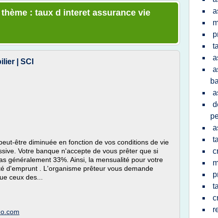
a
 thème : taux d interet assurance vie
m
p
t
a
lier | SCI
a
ba
a
d
pe
a
t
peut-être diminuée en fonction de vos conditions de vie
cessive. Votre banque n'accepte de vous prêter que si
c
s généralement 33%. Ainsi, la mensualité pour votre
m
ité d'emprunt . L'organisme prêteur vous demande
p
ue ceux des...
t
c
r
mmo.com