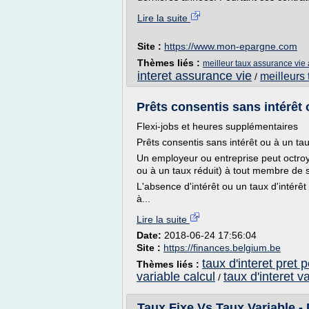
Lire la suite
Site :
https://www.mon-epargne.com
Thèmes liés :
meilleur taux assurance vie 
interet assurance vie
meilleurs
/
Prêts consentis sans intérêt o
Flexi-jobs et heures supplémentaires
Prêts consentis sans intérêt ou à un taux
Un employeur ou entreprise peut octroy
ou à un taux réduit) à tout membre de s
L'absence d'intérêt ou un taux d'intérê
à...
Lire la suite
Date:
2018-06-24 17:56:04
Site :
https://finances.belgium.be
taux d'interet pret 
Thèmes liés :
variable calcul
taux d'interet v
/
Taux Fixe Vs Taux Variable 