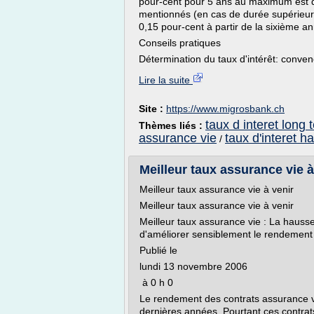
pour-cent pour 5 ans au maximum est d'o
mentionnés (en cas de durée supérieure
0,15 pour-cent à partir de la sixième a
Conseils pratiques
Détermination du taux d'intérêt: conven
Lire la suite
Site :
https://www.migrosbank.ch
taux d interet long
Thèmes liés :
assurance vie
taux d'interet ha
/
Meilleur taux assurance vie à
Meilleur taux assurance vie à venir
Meilleur taux assurance vie à venir
Meilleur taux assurance vie : La hausse
d'améliorer sensiblement le rendement
Publié le
lundi 13 novembre 2006
à 0 h 0
Le rendement des contrats assurance vi
dernières années. Pourtant ces contrats