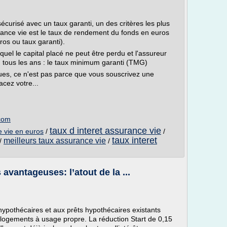
urisé avec un taux garanti, un des critères les plus
rance vie est le taux de rendement du fonds en euros
os ou taux garanti).
uel le capital placé ne peut être perdu et l'assureur
tous les ans : le taux minimum garanti (TMG)
çues, ce n'est pas parce que vous souscrivez une
cez votre...
.com
taux d interet assurance vie
e vie en euros
/
/
taux interet
meilleurs taux assurance vie
/
/
avantageuses: l’atout de la ...
hypothécaires et aux prêts hypothécaires existants
 logements à usage propre. La réduction Start de 0,15