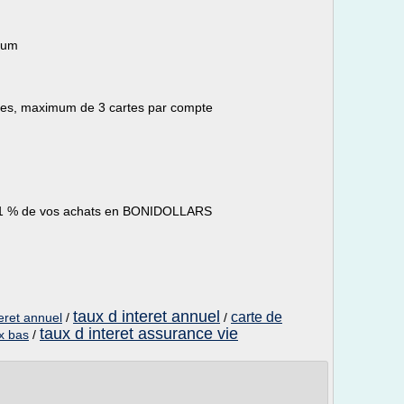
mum
ites, maximum de 3 cartes par compte
 1 % de vos achats en BONIDOLLARS
taux d interet annuel
carte de
teret annuel
/
/
taux d interet assurance vie
ux bas
/