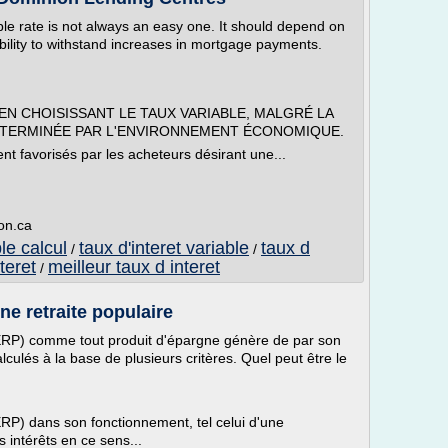
ble rate is not always an easy one. It should depend on
ability to withstand increases in mortgage payments.
N CHOISISSANT LE TAUX VARIABLE, MALGRÉ LA
ÉTERMINÉE PAR L'ENVIRONNEMENT ÉCONOMIQUE.
nt favorisés par les acheteurs désirant une...
on.ca
ble calcul
taux d'interet variable
taux d
/
/
teret
meilleur taux d interet
/
ne retraite populaire
ERP) comme tout produit d'épargne génère de par son
lculés à la base de plusieurs critères. Quel peut être le
RP) dans son fonctionnement, tel celui d'une
 intérêts en ce sens...