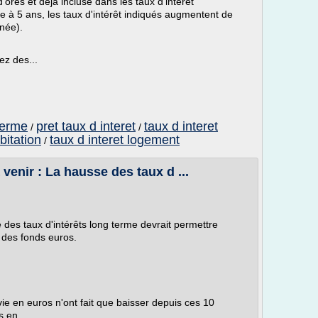
res et déjà incluse dans les taux d'intérêt
 à 5 ans, les taux d'intérêt indiqués augmentent de
nnée).
ez des...
 terme
pret taux d interet
taux d interet
/
/
bitation
taux d interet logement
/
 venir : La hausse des taux d ...
 des taux d'intérêts long terme devrait permettre
 des fonds euros.
e en euros n'ont fait que baisser depuis ces 10
 en...