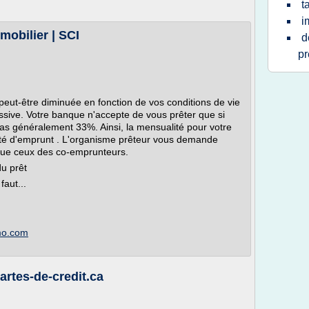
t
i
mobilier | SCI
d
pr
peut-être diminuée en fonction de vos conditions de vie
cessive. Votre banque n'accepte de vous prêter que si
as généralement 33%. Ainsi, la mensualité pour votre
ité d'emprunt . L'organisme prêteur vous demande
que ceux des co-emprunteurs.
u prêt
faut...
mmo.com
cartes-de-credit.ca