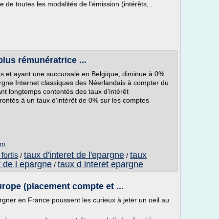
de toutes les modalités de l'émission (intérêts,...
lus rémunératrice ...
 et ayant une succursale en Belgique, diminue à 0%
pargne Internet classiques des Néerlandais à compter du
ant longtemps contentés des taux d'intérêt
rontés à un taux d'intérêt de 0% sur les comptes
om
taux d'interet de l'epargne
taux
fortis
/
/
t de l epargne
taux d interet epargne
/
urope (placement compte et ...
gner en France poussent les curieux à jeter un oeil au