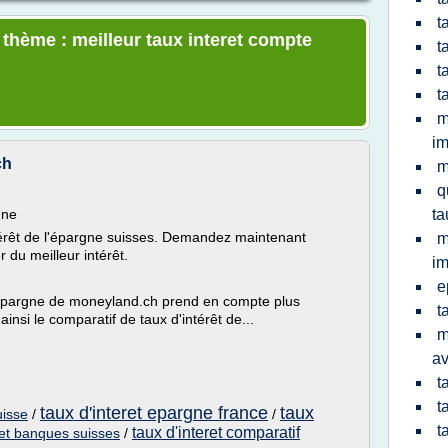
t
 thème : meilleur taux interet compte
t
t
t
m
im
ch
m
q
gne
ta
térêt de l'épargne suisses. Demandez maintenant
m
r du meilleur intérêt.
im
e
'épargne de moneyland.ch prend en compte plus
t
nsi le comparatif de taux d'intérêt de...
m
av
t
t
taux d'interet epargne france
taux
uisse
/
/
t
taux d'interet comparatif
ret banques suisses
/