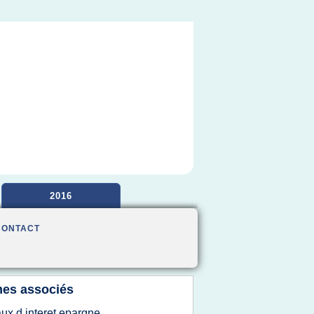
2016
CONTACT
es associés
aux d interet epargne