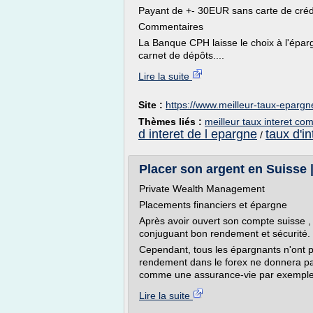
Payant de +- 30EUR sans carte de crédi
Commentaires
La Banque CPH laisse le choix à l'éparg
carnet de dépôts....
Lire la suite
Site :
https://www.meilleur-taux-epargn
Thèmes liés :
meilleur taux interet c
d interet de l epargne
taux d'i
/
Placer son argent en Suisse |
Private Wealth Management
Placements financiers et épargne
Après avoir ouvert son compte suisse , 
conjuguant bon rendement et sécurité.
Cependant, tous les épargnants n'ont 
rendement dans le forex ne donnera pa
comme une assurance-vie par exemple.
Lire la suite