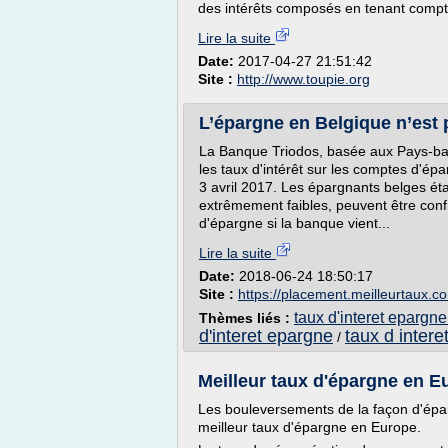
des intérêts composés en tenant compte 
Lire la suite
Date:
2017-04-27 21:51:42
Site :
http://www.toupie.org
L’épargne en Belgique n’est p
La Banque Triodos, basée aux Pays-bas
les taux d'intérêt sur les comptes d'é
3 avril 2017. Les épargnants belges ét
extrêmement faibles, peuvent être conf
d'épargne si la banque vient...
Lire la suite
Date:
2018-06-24 18:50:17
Site :
https://placement.meilleurtaux.c
taux d'interet epargne 
Thèmes liés :
d'interet epargne
taux d intere
/
Meilleur taux d'épargne en E
Les bouleversements de la façon d'épar
meilleur taux d'épargne en Europe.