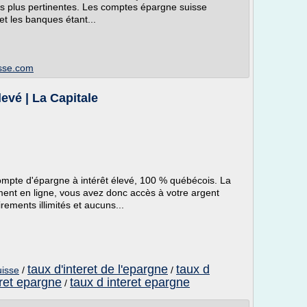
 les plus pertinentes. Les comptes épargne suisse
 et les banques étant...
isse.com
evé | La Capitale
ompte d'épargne à intérêt élevé, 100 % québécois. La
ment en ligne, vous avez donc accès à votre argent
ements illimités et aucuns...
taux d'interet de l'epargne
taux d
uisse
/
/
eret epargne
taux d interet epargne
/