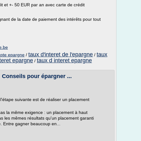
t et +- 50 EUR par an avec carte de crédit
nant de la date de paiement des intérêts pour tout
e.be
taux d'interet de l'epargne
taux
ompte epargne
/
/
nteret epargne
taux d interet epargne
/
 Conseils pour épargner ...
l'étape suivante est de réaliser un placement
pas la même exigence : un placement à haut
s les mêmes résultats qu'un placement garanti
 Entre gagner beaucoup en...