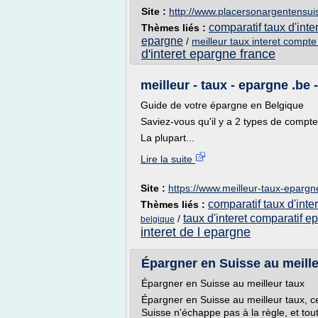
Site :
http://www.placersonargentensu
comparatif taux d'int
Thèmes liés :
epargne
/
meilleur taux interet compt
d'interet epargne france
meilleur - taux - epargne .be 
Guide de votre épargne en Belgique
Saviez-vous qu'il y a 2 types de compt
La plupart...
Lire la suite
Site :
https://www.meilleur-taux-epargn
comparatif taux d'int
Thèmes liés :
taux d'interet comparatif e
/
belgique
interet de l epargne
Épargner en Suisse au meilleu
Épargner en Suisse au meilleur taux
Épargner en Suisse au meilleur taux, ce
Suisse n'échappe pas à la règle, et to