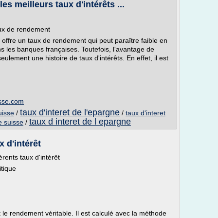
es meilleurs taux d'intérêts ...
ux de rendement
ffre un taux de rendement qui peut paraître faible en
 les banques françaises. Toutefois, l'avantage de
ulement une histoire de taux d'intérêts. En effet, il est
isse.com
taux d'interet de l'epargne
uisse
/
/
taux d'interet
taux d interet de l epargne
e suisse
/
x d'intérêt
ents taux d'intérêt
itique
 le rendement véritable. Il est calculé avec la méthode