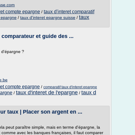
isse.com
eret compte epargne
taux d'interet comparatif
/
taux
e epargne
/
taux d'interet epargne suisse
/
- comparateur et guide des ...
e d'épargne ?
e.be
eret compte epargne
/
comparatif taux d'interet epargne
taux d'interet de l'epargne
taux d
pargne
/
/
r taux | Placer son argent en ...
la peut paraître simple, mais en terme d'épargne, la
ut comme avec les banques françaises, il faut comparer