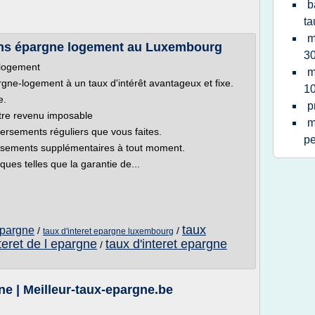
b
ta
m
lans épargne logement au Luxembourg
30
 logement
m
gne-logement à un taux d'intérêt avantageux et fixe.
10
e.
p
tre revenu imposable
m
versements réguliers que vous faites.
pe
versements supplémentaires à tout moment.
ues telles que la garantie de...
taux
epargne
/
/
taux d'interet epargne luxembourg
teret de l epargne
taux d'interet epargne
/
ne | Meilleur-taux-epargne.be