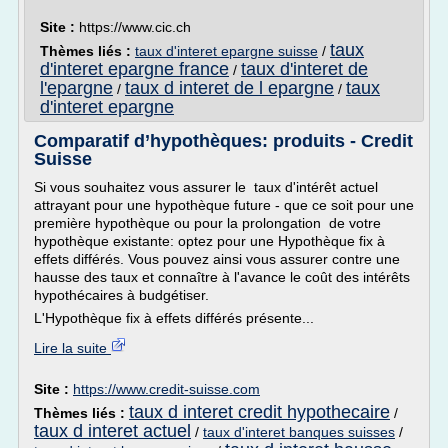
Site :
https://www.cic.ch
taux
Thèmes liés :
taux d'interet epargne suisse
/
d'interet epargne france
taux d'interet de
/
l'epargne
taux d interet de l epargne
taux
/
/
d'interet epargne
Comparatif d’hypothèques: produits - Credit
Suisse
Si vous souhaitez vous assurer le taux d'intérêt actuel
attrayant pour une hypothèque future - que ce soit pour une
première hypothèque ou pour la prolongation de votre
hypothèque existante: optez pour une Hypothèque fix à
effets différés. Vous pouvez ainsi vous assurer contre une
hausse des taux et connaître à l'avance le coût des intérêts
hypothécaires à budgétiser.
L'Hypothèque fix à effets différés présente...
Lire la suite
Site :
https://www.credit-suisse.com
taux d interet credit hypothecaire
Thèmes liés :
/
taux d interet actuel
/
taux d'interet banques suisses
/