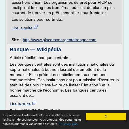
aussi hors union. Les organismes de prêt pour FICP se
multiplient le long des frontières, où il est de plus en plus
courant de trouver un prêt immobilier pour frontalier.
Les solutions pour sortir du...
Lire la suite
Site :
http://www.placersonargentetranger.com
Banque — Wikipédia
Article détaillé : banque centrale .
Les banques centrales sont des institutions nationales ou
supra-nationales à but non lucratif qui émettent de la
monnaie . Elles prêtent essentiellement aux banques
commerciales. Ces institutions ont pour mission d'assurer la
stabilité des prix (c'est-à-dire de limiter l' inflation ) et la
bonne marche de l'économie. Les banques centrales
essaient de...
Lire la suite
Date:
2018-01-08 03:31:28
En poursuivant votre navigation sur ce site, vous acceptez
Site :
https://fr.wikipedia.org
X
l'utilisation de cookies pour vous proposer des contenus et
services adaptés à vos centres d'intérêts.
En savoir plus
pretendevise.com Spécialiste du prêt