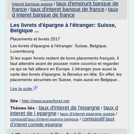
taux d'emprunt banque de
interet banque suisse
/
france
taux d'interet banque de france
taux
/
/
d interet banque de france
Les livrets d'épargne à l'étranger: Suisse,
Belgique ...
Placements et livrets 2017
Les livrets d'épargne à l'étranger: Suisse, Belgique,
Luxembourg
Si les super livrets restent de bons placements français, il
faut attendre avant de pousser notre cocorico et regarder
ce qui se fait ailleurs en Europe. L'étranger joue aussi la
carte des livrets d'épargne, le Benelux en tête. En effet, les
placements sécurisés en Suisse, mais aussi en Belgique...
Lire la suite
Site :
http://www.superlivret.net
taux d'interet de l'epargne
taux d
Thèmes liés :
/
interet de l epargne
/
taux d'interet epargne suisse
/
comparatif taux
/
comparatif taux d'interet epargne belgique
d'interet compte epargne