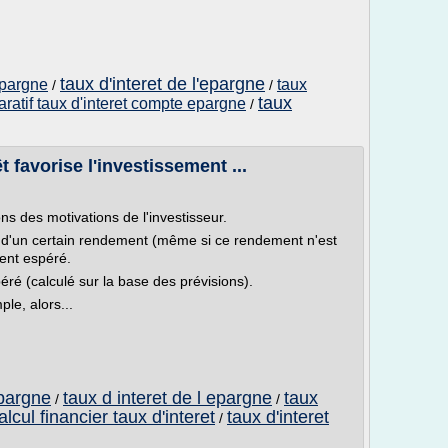
taux d'interet de l'epargne
epargne
taux
/
/
taux
ratif taux d'interet compte epargne
/
 favorise l'investissement ...
s des motivations de l'investisseur.
ir d'un certain rendement (même si ce rendement n'est
ent espéré.
ré (calculé sur la base des prévisions).
ple, alors...
epargne
taux d interet de l epargne
taux
/
/
alcul financier taux d'interet
taux d'interet
/