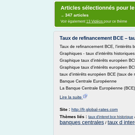
Articles sélectionnés pour le
347 articles
→
Voir également
13 Vidéos
pour ce thème
Taux de refinancement BCE – taux
Taux de refinancement BCE, l'intérêts
Graphiques - taux d'intérêts historique
Graphique taux d'intérêts européen BC
Graphique taux d'intérêts européen BC
taux d'intérêts européen BCE (taux de
Banque Centrale Européenne
La Banque Centrale Européenne (BCE) e
Lire la suite
Site :
http://fr.global-rates.com
Thèmes liés :
taux d'interet bce historique
banques centrales
taux d inte
/