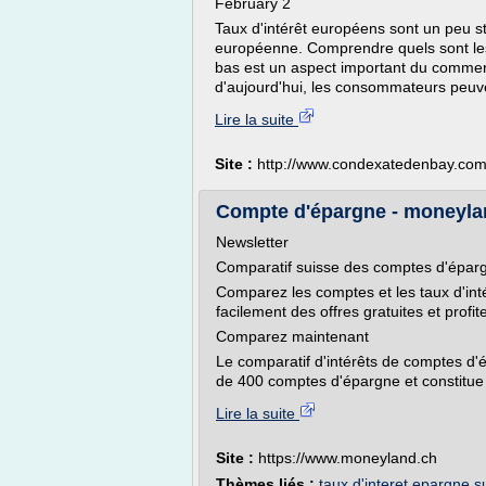
February 2
Taux d'intérêt européens sont un peu st
européenne. Comprendre quels sont les p
bas est un aspect important du commer
d'aujourd'hui, les consommateurs peuve
Lire la suite
Site :
http://www.condexatedenbay.co
Compte d'épargne - moneyla
Newsletter
Comparatif suisse des comptes d'épar
Comparez les comptes et les taux d'in
facilement des offres gratuites et profite
Comparez maintenant
Le comparatif d'intérêts de comptes d
de 400 comptes d'épargne et constitue ai
Lire la suite
Site :
https://www.moneyland.ch
Thèmes liés :
taux d'interet epargne s