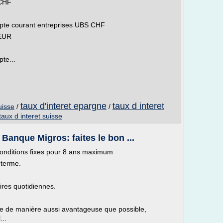
 CHF
mpte courant entreprises UBS CHF
 EUR
te...
taux d'interet epargne
taux d interet
uisse
/
/
taux d interet suisse
Banque Migros: faites le bon ...
conditions fixes pour 8 ans maximum
 terme.
ires quotidiennes.
me de manière aussi avantageuse que possible,
...