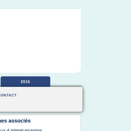
2016
CONTACT
es associés
aux d interet epargne