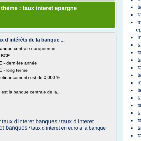
t
 thème : taux interet epargne
t
m
e
i
 d’intérêts de la banque ...
t
 banque centrale européenne
t
s BCE
t
E - dernière année
t
E - long terme
t
 refinancement) est de 0,000 %
i
t
st la banque centrale de la...
t
t
t
t
taux d'interet banques
taux d interet
/
/
ret banques
taux d interet en euro a la banque
t
/
t