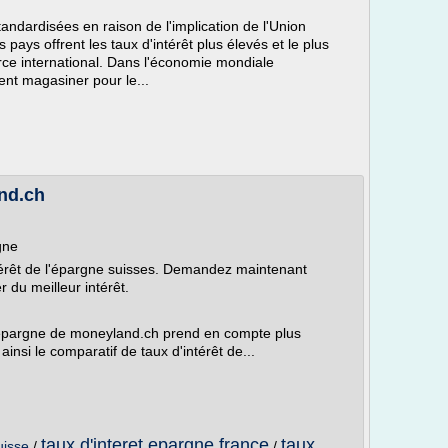
andardisées en raison de l'implication de l'Union
ays offrent les taux d'intérêt plus élevés et le plus
ce international. Dans l'économie mondiale
nt magasiner pour le...
m
nd.ch
gne
térêt de l'épargne suisses. Demandez maintenant
r du meilleur intérêt.
'épargne de moneyland.ch prend en compte plus
nsi le comparatif de taux d'intérêt de...
taux d'interet epargne france
taux
uisse
/
/