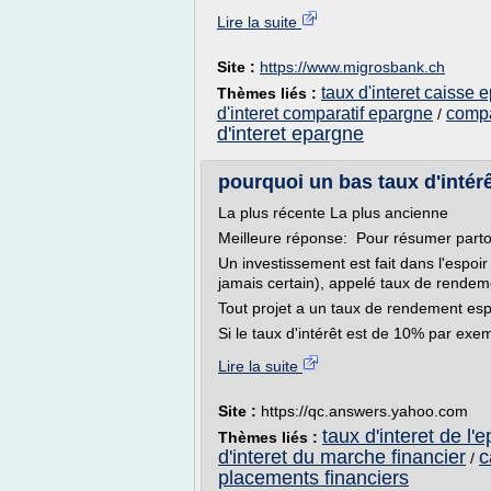
Lire la suite
Site :
https://www.migrosbank.ch
taux d'interet caisse 
Thèmes liés :
d'interet comparatif epargne
compa
/
d'interet epargne
pourquoi un bas taux d'intérêt
La plus récente La plus ancienne
Meilleure réponse: Pour résumer parton
Un investissement est fait dans l'espo
jamais certain), appelé taux de rendem
Tout projet a un taux de rendement espé
Si le taux d'intérêt est de 10% par exem
Lire la suite
Site :
https://qc.answers.yahoo.com
taux d'interet de l'
Thèmes liés :
d'interet du marche financier
c
/
placements financiers