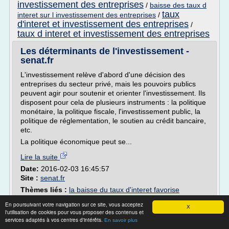
investissement des entreprises
/
baisse des taux d
taux
interet sur l investissement des entreprises
/
d'interet et investissement des entreprises
/
taux d interet et investissement des entreprises
Les déterminants de l'investissement -
senat.fr
L'investissement relève d'abord d'une décision des
entreprises du secteur privé, mais les pouvoirs publics
peuvent agir pour soutenir et orienter l'investissement. Ils
disposent pour cela de plusieurs instruments : la politique
monétaire, la politique fiscale, l'investissement public, la
politique de réglementation, le soutien au crédit bancaire,
etc.
La politique économique peut se...
Lire la suite
Date:
2016-02-03 16:45:57
Site :
senat.fr
Thèmes liés :
la baisse du taux d'interet favorise
taux d interet sur l
l'investissement des entreprises
/
En poursuivant votre navigation sur ce site, vous acceptez
investissement des entreprises
X
/
baisse des taux
l'utilisation de cookies pour vous proposer des contenus et
taux
d interet sur l investissement des entreprises
/
services adaptés à vos centres d'intérêts.
En savoir plus
d'interet et investissement des entreprises
/