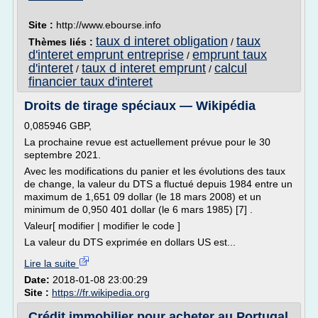
Site :
http://www.ebourse.info
taux d interet obligation
taux
Thèmes liés :
/
d'interet emprunt entreprise
emprunt taux
/
d'interet
taux d interet emprunt
calcul
/
/
financier taux d'interet
Droits de tirage spéciaux — Wikipédia
0,085946 GBP,
La prochaine revue est actuellement prévue pour le 30
septembre 2021.
Avec les modifications du panier et les évolutions des taux
de change, la valeur du DTS a fluctué depuis 1984 entre un
maximum de 1,651 09 dollar (le 18 mars 2008) et un
minimum de 0,950 401 dollar (le 6 mars 1985) [7] .
Valeur[ modifier | modifier le code ]
La valeur du DTS exprimée en dollars US est...
Lire la suite
Date:
2018-01-08 23:00:29
Site :
https://fr.wikipedia.org
Crédit immobilier pour acheter au Portugal