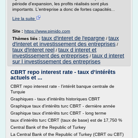
période d'expansion, les profits réalisés sont plus
importants. L'entreprise a donc de fortes capacités...
Lire la suite
Site :
https://www.pimido.com
taux d'interet de l'epargne
taux
Thèmes liés :
/
d'interet et investissement des entreprises
/
taux d'interet reel
taux d interet et
/
investissement des entreprises
taux d interet
/
sur l investissement des entreprises
CBRT repo interest rate - taux d’intérêts
actuels et ...
CBRT repo interest rate - l'intérêt banque centrale de
Turquie
Graphiques - taux d'intérêts historiques CBRT
Graphique taux d'intérêts turc CBRT - dernière année
Graphique taux d'intérêts turc CBRT - long terme
taux d'intérêts turc CBRT (taux de base) est de 17,750 %
Central Bank of the Republic of Turkey
La Central Bank of the Republic of Turkey (CBRT ou CBT)