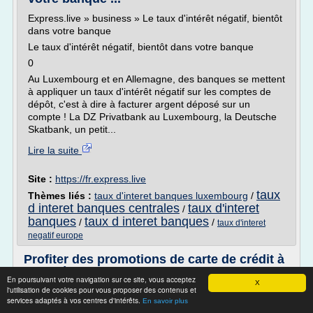
Express.live » business » Le taux d'intérêt négatif, bientôt
dans votre banque
Le taux d'intérêt négatif, bientôt dans votre banque
0
Au Luxembourg et en Allemagne, des banques se mettent
à appliquer un taux d'intérêt négatif sur les comptes de
dépôt, c'est à dire à facturer argent déposé sur un
compte ! La DZ Privatbank au Luxembourg, la Deutsche
Skatbank, un petit...
Lire la suite
Site :
https://fr.express.live
taux
Thèmes liés :
taux d'interet banques luxembourg
/
d interet banques centrales
taux d'interet
/
banques
taux d interet banques
/
/
taux d'interet
negatif europe
Profiter des promotions de carte de crédit à
0% et éviter ...
En poursuivant votre navigation sur ce site, vous acceptez
X
l'utilisation de cookies pour vous proposer des contenus et
Profiter des promotions de carte de crédit à 0% et éviter les
services adaptés à vos centres d'intérêts.
En savoir plus
pièges