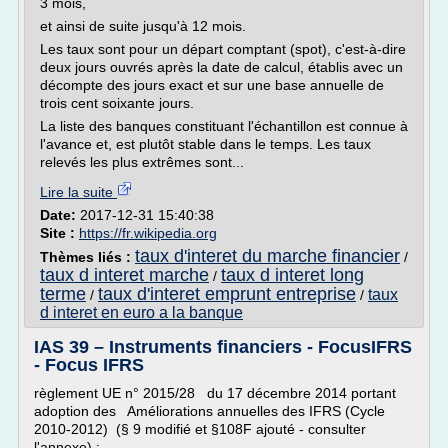
3 mois,
et ainsi de suite jusqu'à 12 mois.
Les taux sont pour un départ comptant (spot), c'est-à-dire
deux jours ouvrés après la date de calcul, établis avec un
décompte des jours exact et sur une base annuelle de
trois cent soixante jours.
La liste des banques constituant l'échantillon est connue à
l'avance et, est plutôt stable dans le temps. Les taux
relevés les plus extrêmes sont...
Lire la suite
Date:
2017-12-31 15:40:38
Site :
https://fr.wikipedia.org
taux d'interet du marche financier
Thèmes liés :
/
taux d interet marche
taux d interet long
/
terme
taux d'interet emprunt entreprise
taux
/
/
d interet en euro a la banque
IAS 39 – Instruments financiers - FocusIFRS
- Focus IFRS
règlement UE n° 2015/28 du 17 décembre 2014 portant
adoption des Améliorations annuelles des IFRS (Cycle
2010-2012) (§ 9 modifié et §108F ajouté - consulter
l'annexe) ;