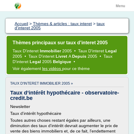
Menu
Accueil
>
Thèmes & articles : taux interet
>
taux
d'interet 2005
Thèmes principaux sur taux d'interet 2005
Taux D'interet
Immobilier
2005
•
Taux D'interet
Legal
2005
•
Taux D'interet
Livret
A
Depuis
2005
•
Taux
D'interet
Legal
2005
Belgique
•
Voir également
les vidéos
pour ce thème
TAUX D'INTERET IMMOBILIER 2005 »
Taux d’intérêt hypothécaire - observatoire-
credit.be
Newsletter
Taux d'intérêt hypothécaire
Toutes autres choses restant égales par ailleurs, une
diminution des taux d'intérêt devrait augmenter le prix de
vente des biens immobiliers et, de ce fait, l'endettement