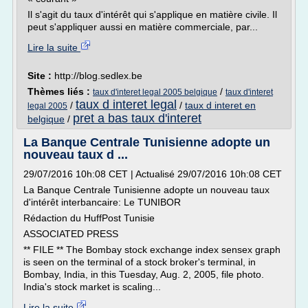
Il s'agit du taux d'intérêt qui s'applique en matière civile. Il
peut s'appliquer aussi en matière commerciale, par...
Lire la suite
Site :
http://blog.sedlex.be
Thèmes liés :
/
taux d'interet legal 2005 belgique
taux d'interet
taux d interet legal
/
/
taux d interet en
legal 2005
pret a bas taux d'interet
belgique
/
La Banque Centrale Tunisienne adopte un
nouveau taux d ...
29/07/2016 10h:08 CET | Actualisé 29/07/2016 10h:08 CET
La Banque Centrale Tunisienne adopte un nouveau taux
d'intérêt interbancaire: Le TUNIBOR
Rédaction du HuffPost Tunisie
ASSOCIATED PRESS
** FILE ** The Bombay stock exchange index sensex graph
is seen on the terminal of a stock broker's terminal, in
Bombay, India, in this Tuesday, Aug. 2, 2005, file photo.
India's stock market is scaling...
Lire la suite