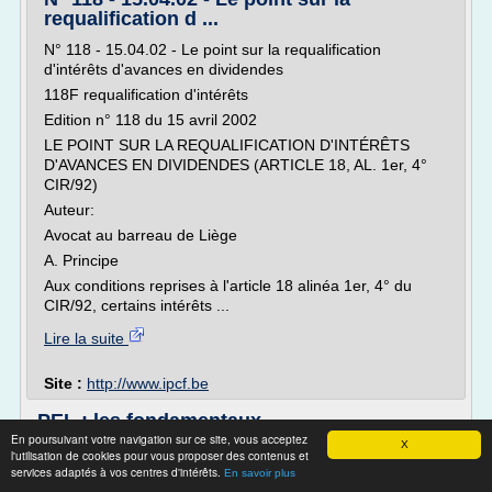
requalification d ...
N° 118 - 15.04.02 - Le point sur la requalification
d'intérêts d'avances en dividendes
118F requalification d'intérêts
Edition n° 118 du 15 avril 2002
LE POINT SUR LA REQUALIFICATION D'INTÉRÊTS
D'AVANCES EN DIVIDENDES (ARTICLE 18, AL. 1er, 4°
CIR/92)
Auteur:
Avocat au barreau de Liège
A. Principe
Aux conditions reprises à l'article 18 alinéa 1er, 4° du
CIR/92, certains intérêts ...
Lire la suite
Site :
http://www.ipcf.be
PEL : les fondamentaux
En poursuivant votre navigation sur ce site, vous acceptez
X
PEL : les fondamentaux
l'utilisation de cookies pour vous proposer des contenus et
services adaptés à vos centres d'intérêts.
En savoir plus
Descriptif long