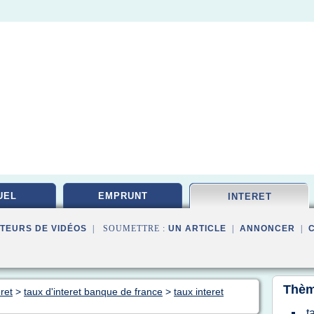
UEL
EMPRUNT
INTERET
TEURS DE VIDÉOS
| SOUMETTRE :
UN ARTICLE
|
ANNONCER
|
Thèm
ret
>
taux d'interet banque de france
>
taux interet
t