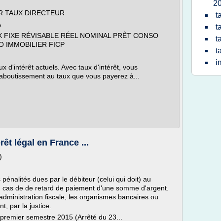
2
R TAUX DIRECTEUR
t
A
t
X FIXE RÉVISABLE RÉEL NOMINAL PRÊT CONSO
t
 IMMOBILIER FICP
t
i
 d'intérêt actuels. Avec taux d'intérêt, vous
boutissement au taux que vous payerez à...
t légal en France ...
)
s pénalités dues par le débiteur (celui qui doit) au
 en cas de de retard de paiement d'une somme d'argent.
l'administration fiscale, les organismes bancaires ou
, par la justice.
le premier semestre 2015 (Arrêté du 23...