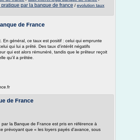
t pratique par la banque de france
/
evolution taux
 Banque de France
nt. En général, ce taux est positif : celui qui emprunte
ui qui lui a prêté. Des taux d'intérêt négatifs
teur qui est alors rémunéré, tandis que le prêteur reçoit
le qu'il a prêtée.
ce.fr
que de France
é par la Banque de France est pris en référence à
ce prévoyant que « les loyers payés d'avance, sous