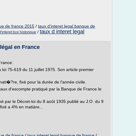
que de france 2015
/
taux d'interet legal banque de
taux d interet legal
/
d'interet bce historique
 légal en France
 France:
la loi 75-619 du 11 juillet 1975. Son article premier
 mati�?re, fixé pour la durée de l'année civile.
u taux d'escompte pratiqué par la Banque de France le
 fixé par le Décret-loi du 8 août 1935 publié au J.O. du 9
 fixé a 4% en matiàre...
que de france
/
taux interet legal banque de france
/