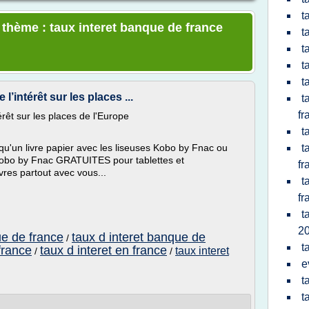
t
 thème : taux interet banque de france
t
t
t
t
l’intérêt sur les places ...
t
fr
rêt sur les places de l'Europe
t
qu'un livre papier avec les liseuses Kobo by Fnac ou
t
Kobo by Fnac GRATUITES pour tablettes et
fr
res partout avec vous...
t
fr
t
2
ue de france
taux d interet banque de
/
t
france
taux d interet en france
taux interet
/
/
e
t
t