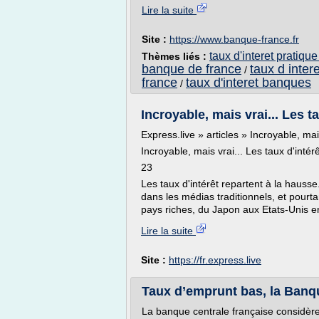
Lire la suite
Site :
https://www.banque-france.fr
taux d'interet pratiqu
Thèmes liés :
banque de france
taux d inter
/
france
taux d'interet banques
/
Incroyable, mais vrai... Les ta
Express.live » articles » Incroyable, mai
Incroyable, mais vrai... Les taux d'intér
23
Les taux d'intérêt repartent à la hauss
dans les médias traditionnels, et pourta
pays riches, du Japon aux Etats-Unis en
Lire la suite
Site :
https://fr.express.live
Taux d’emprunt bas, la Banqu
La banque centrale française considère