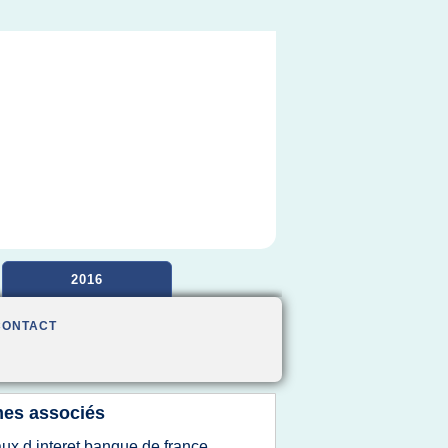
2016
CONTACT
es associés
aux d interet banque de france