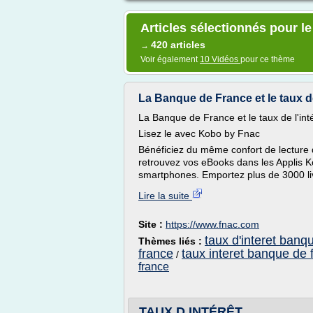
Articles sélectionnés pour le
420 articles
→
Voir également
10 Vidéos
pour ce thème
La Banque de France et le taux de 
La Banque de France et le taux de l'inté
Lisez le avec Kobo by Fnac
Bénéficiez du même confort de lecture 
retrouvez vos eBooks dans les Applis 
smartphones. Emportez plus de 3000 liv
Lire la suite
Site :
https://www.fnac.com
taux d'interet banq
Thèmes liés :
france
taux interet banque de 
/
france
TAUX D INTÉRÊT