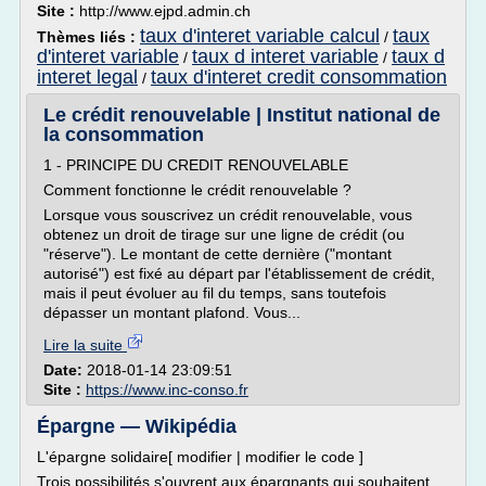
Site :
http://www.ejpd.admin.ch
taux d'interet variable calcul
taux
Thèmes liés :
/
d'interet variable
taux d interet variable
taux d
/
/
interet legal
taux d'interet credit consommation
/
Le crédit renouvelable | Institut national de
la consommation
1 - PRINCIPE DU CREDIT RENOUVELABLE
Comment fonctionne le crédit renouvelable ?
Lorsque vous souscrivez un crédit renouvelable, vous
obtenez un droit de tirage sur une ligne de crédit (ou
"réserve"). Le montant de cette dernière ("montant
autorisé") est fixé au départ par l'établissement de crédit,
mais il peut évoluer au fil du temps, sans toutefois
dépasser un montant plafond. Vous...
Lire la suite
Date:
2018-01-14 23:09:51
Site :
https://www.inc-conso.fr
Épargne — Wikipédia
L'épargne solidaire[ modifier | modifier le code ]
Trois possibilités s'ouvrent aux épargnants qui souhaitent