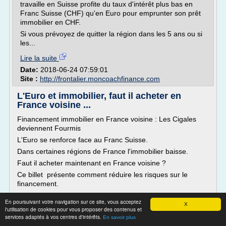
travaille en Suisse profite du taux d'intérêt plus bas en
Franc Suisse (CHF) qu'en Euro pour emprunter son prêt
immobilier en CHF.
Si vous prévoyez de quitter la région dans les 5 ans ou si
les...
Lire la suite
Date:
2018-06-24 07:59:01
Site :
http://frontalier.moncoachfinance.com
L'Euro et immobilier, faut il acheter en
France voisine ...
Financement immobilier en France voisine : Les Cigales
deviennent Fourmis
L'Euro se renforce face au Franc Suisse.
Dans certaines régions de France l'immobilier baisse.
Faut il acheter maintenant en France voisine ?
Ce billet présente comment réduire les risques sur le
financement.
Que les "cigales" se préparent à devenir "fourmis" !
En poursuivant votre navigation sur ce site, vous acceptez
X
Un premier billet a présenté comment réduire les...
l'utilisation de cookies pour vous proposer des contenus et
services adaptés à vos centres d'intérêts.
En savoir plus
Lire la suite