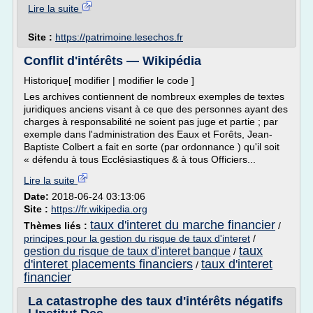
Lire la suite
Site :
https://patrimoine.lesechos.fr
Conflit d'intérêts — Wikipédia
Historique[ modifier | modifier le code ]
Les archives contiennent de nombreux exemples de textes
juridiques anciens visant à ce que des personnes ayant des
charges à responsabilité ne soient pas juge et partie ; par
exemple dans l'administration des Eaux et Forêts, Jean-
Baptiste Colbert a fait en sorte (par ordonnance ) qu'il soit
« défendu à tous Ecclésiastiques & à tous Officiers...
Lire la suite
Date:
2018-06-24 03:13:06
Site :
https://fr.wikipedia.org
taux d'interet du marche financier
Thèmes liés :
/
principes pour la gestion du risque de taux d'interet
/
taux
gestion du risque de taux d'interet banque
/
d'interet placements financiers
taux d'interet
/
financier
La catastrophe des taux d'intérêts négatifs