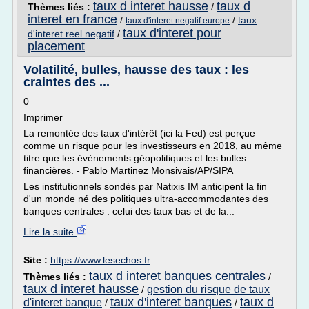
taux d interet hausse
taux d
Thèmes liés :
/
interet en france
/
/
taux
taux d'interet negatif europe
taux d'interet pour
d'interet reel negatif
/
placement
Volatilité, bulles, hausse des taux : les
craintes des ...
0
Imprimer
La remontée des taux d'intérêt (ici la Fed) est perçue
comme un risque pour les investisseurs en 2018, au même
titre que les évènements géopolitiques et les bulles
financières. - Pablo Martinez Monsivais/AP/SIPA
Les institutionnels sondés par Natixis IM anticipent la fin
d'un monde né des politiques ultra-accommodantes des
banques centrales : celui des taux bas et de la...
Lire la suite
Site :
https://www.lesechos.fr
taux d interet banques centrales
Thèmes liés :
/
taux d interet hausse
gestion du risque de taux
/
taux d'interet banques
taux d
d'interet banque
/
/