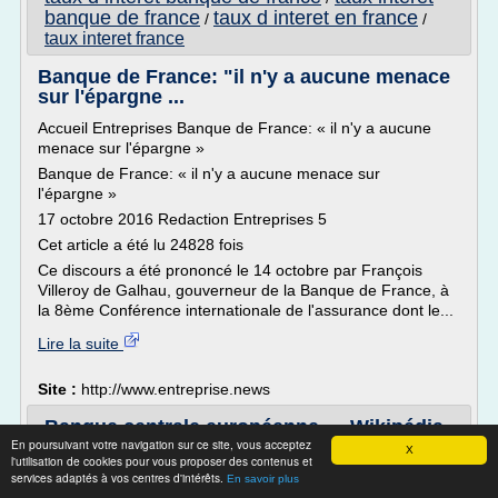
banque de france
taux d interet en france
/
/
taux interet france
Banque de France: "il n'y a aucune menace
sur l'épargne ...
Accueil Entreprises Banque de France: « il n'y a aucune
menace sur l'épargne »
Banque de France: « il n'y a aucune menace sur
l'épargne »
17 octobre 2016 Redaction Entreprises 5
Cet article a été lu 24828 fois
Ce discours a été prononcé le 14 octobre par François
Villeroy de Galhau, gouverneur de la Banque de France, à
la 8ème Conférence internationale de l'assurance dont le...
Lire la suite
Site :
http://www.entreprise.news
Banque centrale européenne — Wikipédia
En poursuivant votre navigation sur ce site, vous acceptez
X
La Banque centrale européenne (BCE) a succédé en juin
l'utilisation de cookies pour vous proposer des contenus et
services adaptés à vos centres d'intérêts.
1998 à l'Institut monétaire européen (IME). Ce dernier
En savoir plus