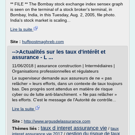
** FILE ** The Bombay stock exchange index sensex graph
is seen on the terminal of a stock broker's terminal, in
Bombay, India, in this Tuesday, Aug. 2, 2005, file photo.
India's stock market is scaling...
Lire la suite
Site :
huffpostmaghreb.com
-->Actualités sur les taux d'intérêt et
assurance - L ...
11/06/2018 | assurance construction | Intermédiaires |
Organisations professionnelles et régulateurs
Le superviseur demande aux assureurs de ne « pas
relâcher » leurs efforts, dans un contexte de taux toujours
bas. Des progrès sont attendus en matière de risque
cyber ou de lutte anti-blanchiment. « Ne pas relâcher »
les efforts. C'est le message de l'Autorité de contrôle...
Lire la suite
Site :
http://www.argusdelassurance.com
taux d interet assurance vie
Thèmes liés :
/
taux
gestion du risque de taux
interet assurance vie 2017
/