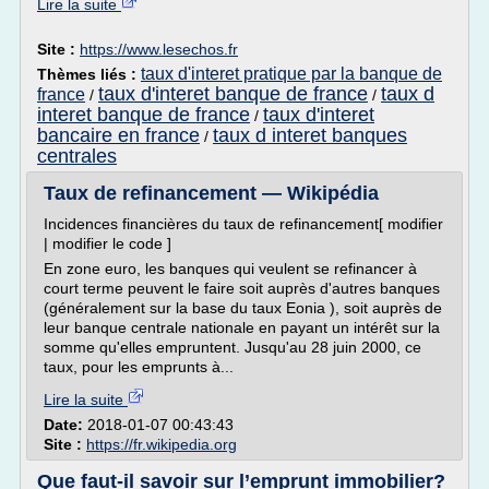
Lire la suite
Site :
https://www.lesechos.fr
taux d'interet pratique par la banque de
Thèmes liés :
taux d'interet banque de france
taux d
france
/
/
interet banque de france
taux d'interet
/
bancaire en france
taux d interet banques
/
centrales
Taux de refinancement — Wikipédia
Incidences financières du taux de refinancement[ modifier
| modifier le code ]
En zone euro, les banques qui veulent se refinancer à
court terme peuvent le faire soit auprès d'autres banques
(généralement sur la base du taux Eonia ), soit auprès de
leur banque centrale nationale en payant un intérêt sur la
somme qu'elles empruntent. Jusqu'au 28 juin 2000, ce
taux, pour les emprunts à...
Lire la suite
Date:
2018-01-07 00:43:43
Site :
https://fr.wikipedia.org
Que faut-il savoir sur l’emprunt immobilier?