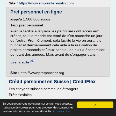
Site :
https://www.emprunter-malin.com
Pret personnel en ligne
jusqu'à 1.500.000 euros
Taux pret personnel
Avec la facilité à laquelle les particuliers ont accès aux
crédits, tout le monde est tenté de s'en souscrire un jour
ou l'autre. Premièrement, cela facilite la vie en aérant le
budget et deuxièmement cela aide à la réalisation de
projets personnels coûteux sans qu'on n'ait à économiser
pendant des années. Mais avant de s'engager dans...
Lire la suite
Site :
http://www.pretpascher.org
Crédit personnel en Suisse | CreditFlex
Les citoyens suisses comme les étrangers
Prêts flexibles
Définissez-vous même les modalités de votre crédit
En poursuivant votre navigation sur ce site, vous acceptez
personnel selon vos préférences:
X
l'utilisation de cookies pour vous proposer des contenus et
services adaptés à vos centres d'intérêts.
Prêt de 3'000 à 250'000.-
En savoir plus