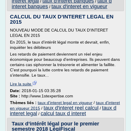
interet legal
taux d'interet banques
taux d
/
/
interet banques
taux d'interet en vigueur
/
CALCUL DU TAUX D’INTERET LEGAL EN
2015
NOUVEAU MODE DE CALCUL DU TAUX D'INTERET
LEGAL EN 2015
En 2015, le taux d'intérêt légal monte et devrait, enfin,
inquiéter les débiteurs
Les retards de paiement deviennent un réel enjeu
économique pour beaucoup d'entreprises. Ils peuvent dans
certains cas siphonner la trésorerie et alimenter la faillite.
C'est pourquoi la lutte contre les retards de paiement
s'intensifie. Le taux...
Lire la suite
Date:
2018-01-15 03:35:28
Site :
http://www.1stexpertise.com
Thèmes liés :
taux d'interet legal en vigueur
/
taux d'interet
taux d'interet reel calcul
taux d
en vigueur 2015
/
/
interet legal
calcul taux d interet
/
Taux d’intérêt légal pour le premier
semestre 2018 LégiFiscal