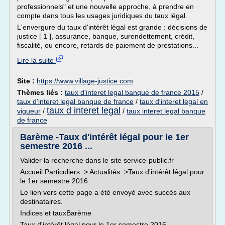
professionnels" et une nouvelle approche, à prendre en
compte dans tous les usages juridiques du taux légal.
L'envergure du taux d'intérêt légal est grande : décisions de
justice [ 1 ], assurance, banque, surendettement, crédit,
fiscalité, ou encore, retards de paiement de prestations...
Lire la suite
Site :
https://www.village-justice.com
Thèmes liés :
taux d'interet legal banque de france 2015
/
taux d'interet legal banque de france
/
taux d'interet legal en
taux d interet legal
vigueur
/
/
taux interet legal banque
de france
Barème -Taux d'intérêt légal pour le 1er
semestre 2016 ...
Valider la recherche dans le site service-public.fr
Accueil Particuliers > Actualités >Taux d'intérêt légal pour
le 1er semestre 2016
Le lien vers cette page a été envoyé avec succès aux
destinataires.
Indices et tauxBarème
Taux d'intérêt légal pour le 1er semestre 2016